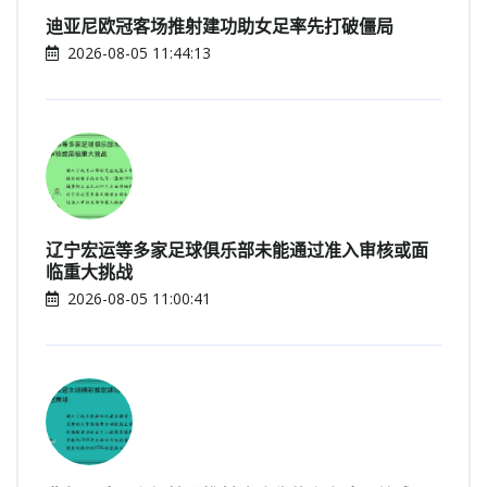
迪亚尼欧冠客场推射建功助女足率先打破僵局
2026-08-05 11:44:13
辽宁宏运等多家足球俱乐部未能通过准入审核或面
临重大挑战
2026-08-05 11:00:41