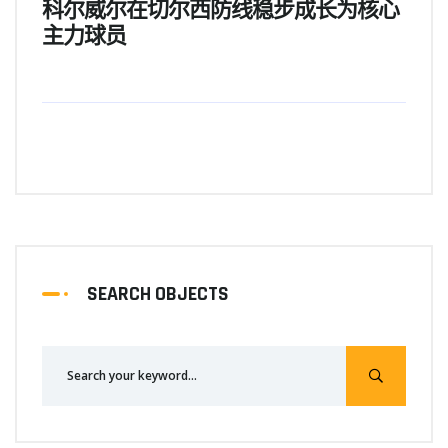
科尔威尔在切尔西防线稳步成长为核心
主力球员
SEARCH OBJECTS