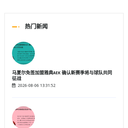
热门新闻
马夏尔免签加盟雅典AEK 确认新赛季将与球队共同
征战
2026-08-06 13:31:52