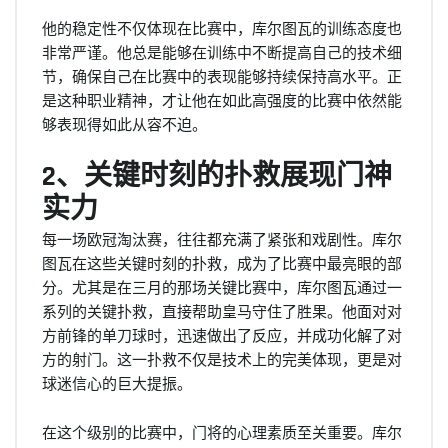
他的稳定性不仅体现在比赛中，库尔图瓦的训练态度也
非常严谨。他总是能够在训练中不断提高自己的技术细
节，确保自己在比赛中的表现能够持续保持高水平。正
是这种职业精神，才让他在如此高强度的比赛中依然能
够表现得如此从容不迫。
2、关键时刻的扑救展现门神
实力
每一场欧冠淘汰赛，往往都充满了紧张和戏剧性。库尔
图瓦在这些关键时刻的扑救，成为了比赛中最亮眼的部
分。尤其是在三月的那场关键比赛中，库尔图瓦通过一
系列的关键扑救，直接帮助皇马守住了胜果。他面对对
方前锋的单刀球时，迅速做出了反应，并成功化解了对
方的射门。这一扑救不仅是技术上的完美体现，更是对
球迷信心的巨大提振。
在这个级别的比赛中，门将的心理素质至关重要。库尔