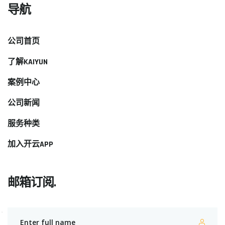
导航
公司首页
了解KAIYUN
案例中心
公司新闻
服务种类
加入开云APP
邮箱订阅.