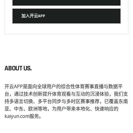
加入开云APP
ABOUT US.
开云APP是面向全球用户的综合性体育赛事直播与数据平
台，通过技术创新提升体育观看与互动的沉浸体验，我们支
持多语言切换、多平台同步与多时区赛事推荐，已覆盖东南
亚、中东、欧洲等地，为用户带来本地化、快速响应的
kaiyun.com服务。