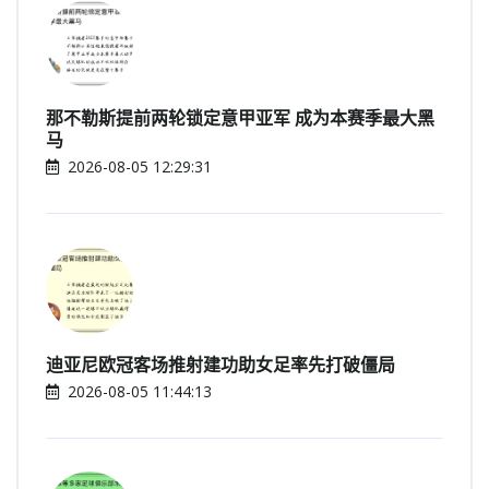
那不勒斯提前两轮锁定意甲亚军 成为本赛季最大黑
马
2026-08-05 12:29:31
迪亚尼欧冠客场推射建功助女足率先打破僵局
2026-08-05 11:44:13