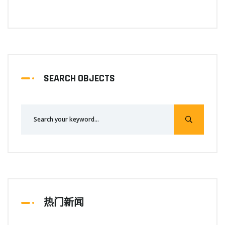
SEARCH OBJECTS
热门新闻