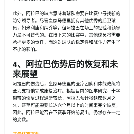
此外，阿拉巴的缺席意味着球队需要在比赛中寻找新的
防守领导者。尽管皇家马德里拥有其他优秀的后卫球
员，如米利唐和纳乔等，但阿拉巴在场上的经验和领导
力是不可替代的。在接下来的比赛中，其他球员将需要
承担更多的责任，而这对球队的稳定性和战斗力产生了
不小的影响。
4、阿拉巴伤势后的恢复和未
来展望
阿拉巴的伤势后，皇家马德里的医疗团队和体能教练将
全力支持他完成康复治疗。根据目前的医学研究，十字
韧带的恢复过程通常较长，阿拉巴预计将缺席数月之
久，甚至可能需要长达六个月以上的时间来完全恢复。
因此，阿拉巴能否在下赛季开始前复出，仍然存在一定
的变数。