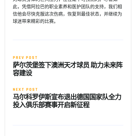
此，凭借阿拉巴的职业素养和医护团队的支持，我们相
信他会尽快克服这次伤病，恢复到最佳状态，并继续为
球迷带来精彩的比赛。
PREV POST
萨尔茨堡签下澳洲天才球员 助力未来阵
容建设
NEXT POST
马尔科罗伊斯宣布退出德国国家队全力
投入俱乐部赛事开启新征程