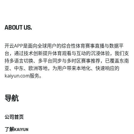
ABOUT US.
开云APP是面向全球用户的综合性体育赛事直播与数据平
台，通过技术创新提升体育观看与互动的沉浸体验，我们支
持多语言切换、多平台同步与多时区赛事推荐，已覆盖东南
亚、中东、欧洲等地，为用户带来本地化、快速响应的
kaiyun.com服务。
导航
公司首页
了解KAIYUN