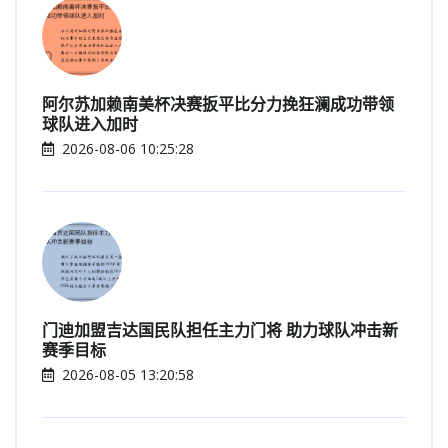
阿尔苏加赖南美杯决赛扳平比分力挽狂澜成功带领
球队进入加时
2026-08-06 10:25:28
门迪加盟吉达国民队担任主力门将 助力球队冲击新
赛季目标
2026-08-05 13:20:58