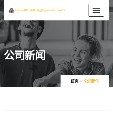
公司新闻
首页
公司新闻