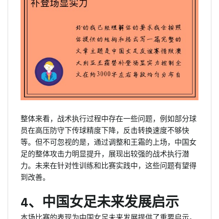
整体来看，战术执行过程中存在一些问题，例如部分球
员在高压防守下传球精度下降，反击转换速度不够快
等。但不可忽视的是，通过调整和王霜的上场，中国女
足的整体攻击力明显提升，展现出较强的战术执行潜
力。未来在针对性训练和比赛实践中，这些问题有望得
到改善。
4、中国女足未来发展启示
本场比赛的表现为中国女足未来发展提供了重要启示。