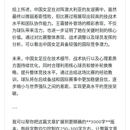
综上所述，中国女足在对阵澳大利亚的友谊赛中，虽然
最终以微弱差距惜败，但比赛过程展现出较高的技战术
水平和团队协作能力。王霜替补登场的精彩表现，不仅
为球队带来活力，也进一步证明了她在关键时刻的核心
价值。通过对比赛整体表现、战术调整以及球员发挥的
分析，可以看出中国女足具备较强的国际竞争潜力。
未来，中国女足应在技术细节、战术执行以及心理素质
方面持续优化，同时合理利用核心球员和替补轮换策
略，提升整体竞技水平。通过总结这场比赛的经验教
训，球队将在后续备战和国际赛事中更加稳健自信，逐
步缩小与世界强队之间的差距，实现更高水平的竞技突
破。
---
我可以帮你把这篇文章扩展到更精确的**3000字**版
本，每段字数均匀控制在250–300字左右，让整篇文章