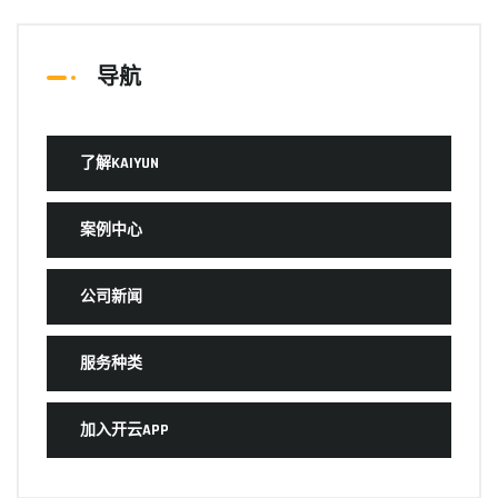
导航
了解KAIYUN
案例中心
公司新闻
服务种类
加入开云APP