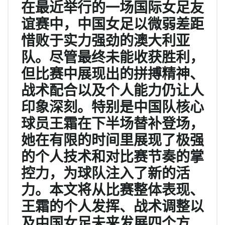
在最近举行的一场国际女足友
谊赛中，中国女足以微弱差距
惜败于实力强劲的澳大利亚
队。尽管最终未能收获胜利，
但比赛中展现出的拼搏精神、
战术配合以及个人能力仍让人
印象深刻。特别是中国队核心
球员王霜在下半场替补登场，
她在有限的时间里展现了极强
的个人技术和对比赛节奏的掌
控力，为球队注入了新的活
力。本文将从比赛整体表现、
王霜的个人发挥、战术调整以
及中国女足未来发展四个方