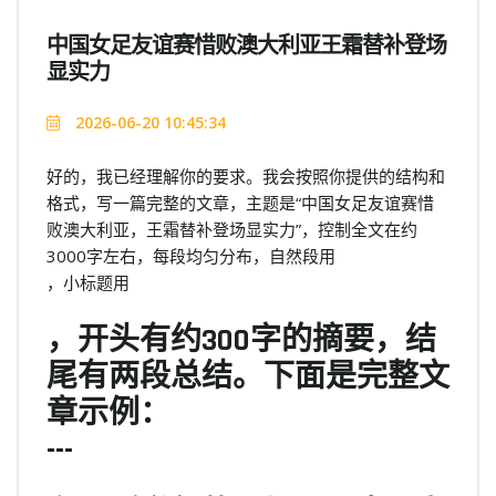
中国女足友谊赛惜败澳大利亚王霜替补登场
显实力
2026-06-20 10:45:34
好的，我已经理解你的要求。我会按照你提供的结构和
格式，写一篇完整的文章，主题是“中国女足友谊赛惜
败澳大利亚，王霜替补登场显实力”，控制全文在约
3000字左右，每段均匀分布，自然段用
，小标题用
，开头有约300字的摘要，结
尾有两段总结。下面是完整文
章示例：
---