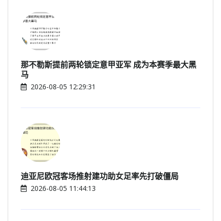
那不勒斯提前两轮锁定意甲亚军 成为本赛季最大黑
马
2026-08-05 12:29:31
迪亚尼欧冠客场推射建功助女足率先打破僵局
2026-08-05 11:44:13