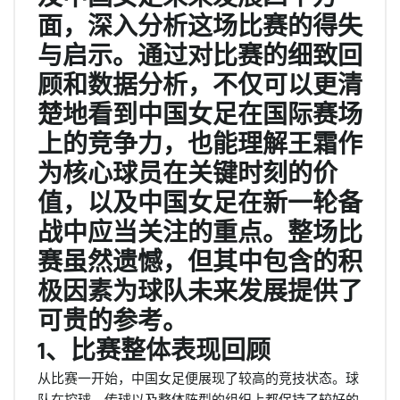
面，深入分析这场比赛的得失
与启示。通过对比赛的细致回
顾和数据分析，不仅可以更清
楚地看到中国女足在国际赛场
上的竞争力，也能理解王霜作
为核心球员在关键时刻的价
值，以及中国女足在新一轮备
战中应当关注的重点。整场比
赛虽然遗憾，但其中包含的积
极因素为球队未来发展提供了
可贵的参考。
1、比赛整体表现回顾
从比赛一开始，中国女足便展现了较高的竞技状态。球
队在控球、传球以及整体阵型的组织上都保持了较好的