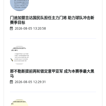
门迪加盟吉达国民队担任主力门将 助力球队冲击新
赛季目标
2026-08-05 13:20:58
那不勒斯提前两轮锁定意甲亚军 成为本赛季最大黑
马
2026-08-05 12:29:31