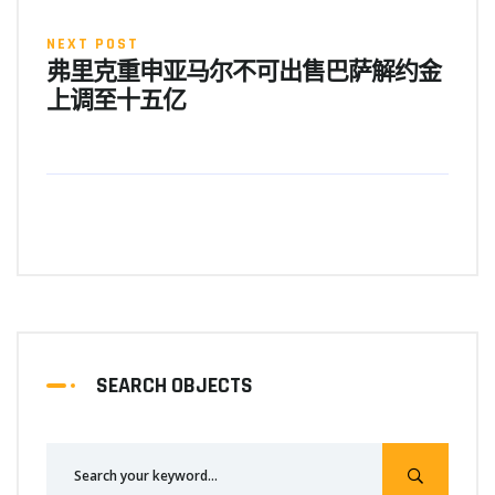
NEXT POST
弗里克重申亚马尔不可出售巴萨解约金
上调至十五亿
SEARCH OBJECTS