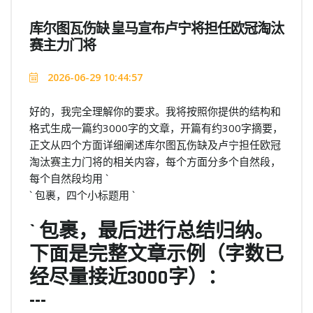
库尔图瓦伤缺 皇马宣布卢宁将担任欧冠淘汰
赛主力门将
2026-06-29 10:44:57
好的，我完全理解你的要求。我将按照你提供的结构和
格式生成一篇约3000字的文章，开篇有约300字摘要，
正文从四个方面详细阐述库尔图瓦伤缺及卢宁担任欧冠
淘汰赛主力门将的相关内容，每个方面分多个自然段，
每个自然段均用 `
` 包裹，四个小标题用 `
` 包裹，最后进行总结归纳。
下面是完整文章示例（字数已
经尽量接近3000字）：
---