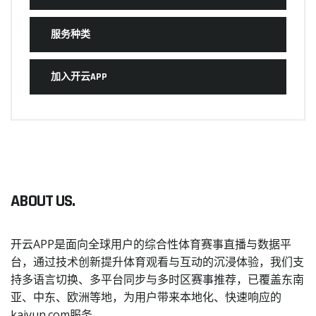
服务种类
加入开云APP
ABOUT US.
开云APP是面向全球用户的综合性体育赛事直播与数据平
台，通过技术创新提升体育观看与互动的沉浸体验，我们支
持多语言切换、多平台同步与多时区赛事推荐，已覆盖东南
亚、中东、欧洲等地，为用户带来本地化、快速响应的
kaiyun.com服务。