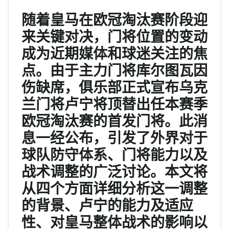
随着皇马在欧冠淘汰赛阶段迎
来关键对决，门将位置的变动
成为近期媒体和球迷关注的焦
点。由于主力门将库尔图瓦因
伤缺席，俱乐部正式宣布乌克
兰门将卢宁将顶替出任本赛季
欧冠淘汰赛的首发门将。此消
息一经公布，引发了外界对于
球队防守体系、门将能力以及
战术调整的广泛讨论。本文将
从四个方面详细分析这一调整
的背景、卢宁的能力及适应
性、对皇马整体战术的影响以