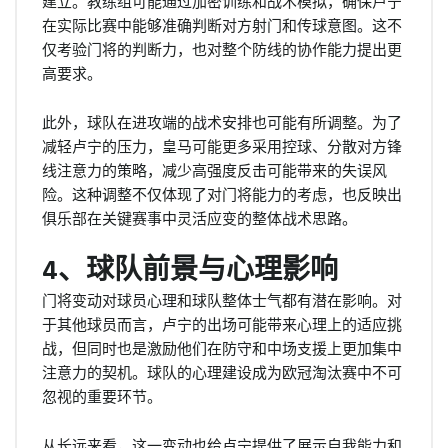
建立。教练组可能通过加密训练和战术模拟，确保卢宁
在实际比赛中能够准确判断对方射门和传球意图。这不
仅考验门将的判断力，也对整个防线的协作能力提出更
高要求。
此外，球队在进攻端的战术安排也可能有所调整。为了
减轻卢宁的压力，皇马可能更多采用控球、分散对方锋
线注意力的策略，减少高强度反击可能带来的失误风
险。这种调整不仅体现了对门将能力的考虑，也反映出
俱乐部在关键赛事中灵活应变的整体战术思路。
4、球队前景与心理影响
门将变动对球员心理和球队整体士气都有潜在影响。对
于其他球员而言，卢宁的出场可能带来心理上的适应挑
战，但同时也是激励他们在防守和中场支援上更加集中
注意力的契机。球队的心理建设成为欧冠淘汰赛中不可
忽视的重要环节。
从长远来看，这一变动也给卢宁提供了展示自我能力和