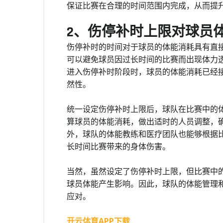
保证比赛在合理的时间范围内完成，从而提
2、伤停补时上限对球员
伤停补时的时间对于球员的体能消耗具有直接
可以避免球员因过长时间的比赛而出现体力
进入伤停补时阶段时，球员的体能消耗已经
然性。
统一设定伤停补时上限后，球队在比赛中的
算球员的体能消耗，做出适时的人员调整，
外，球队的体能教练和医疗团队也能够根据
长时间比赛带来的身体伤害。
当然，虽然设定了伤停补时上限，但比赛中
球员体能产生影响。因此，球队的体能管理
应对。
开云体育APP下载