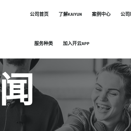
公司首页
了解KAIYUN
案例中心
公司
服务种类
加入开云APP
闻