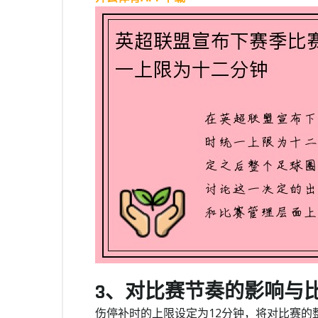
3、对比赛节奏的影响与
伤停补时的上限设定为12分钟，将对比赛的