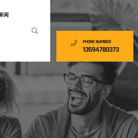
新闻
PHONE NUMBER
13594780373