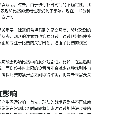
节奏混乱。过去，由于伤停补时时间的不确定性，比
的表现和比赛的流畅性都受到了影响。现在，12分钟
比赛时长。
至关重要。球迷们希望看到的是高强度、紧张激烈的
劳状态，观众的注意力也容易分散。通过限制伤停补
够更加专注于比赛的关键时刻，增强了比赛的观赏
限可能会影响比赛中的意外戏剧性。比如，在最后时
成。而伤停补时上限的设置可能会减少这种戏剧性事
和确保比赛的紧张感之间取得平衡，将是未来需要关
在影响
局产生深远影响。首先，球队的战术调整将不再依赖
队常常在常规比赛时间即将结束时通过加快进攻或防