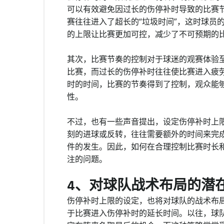
可以有效避免因过长的伤停补时导致的比赛
赛往往进入了超长的“垃圾时间”，这时球员
的上限让比赛更加可控，减少了不可预期的
其次，比赛节奏的控制对于球迷的观赛体验
比赛，而过长的伤停补时往往使比赛进入疲
时的时间，比赛的节奏得到了控制，观众能
性。
不过，也有一些声音提出，设定伤停补时上
刻的进球或反转，往往需要额外的时间来完
件的发生。因此，如何在合理控制比赛时长
注的问题。
4、对球队战术布局的潜
伤停补时上限的设定，也将对球队的战术布
于比赛进入伤停补时的延长时间。以往，球