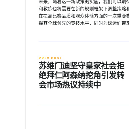
未来，随着这一新政策的实施，我们可以期
和教练也将需要在新的规则框架下调整策略
在提高比赛品质和观众体验方面的一次重要
挥其全球领先的竞技水平，同时为球迷们带
PREV POST
苏维门迪坚守皇家社会拒
绝拜仁阿森纳挖角引发转
会市场热议持续中