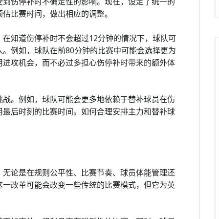
受到伤停补时不确定性的影响。现在，设定了统一的
预估比赛时间，做出相应的调整。
在知道伤停补时不会超过12分钟的情况下，球队可
。例如，球队在前80分钟的比赛中可能会选择更为
用进攻机会，而不必过多担心伤停补时带来的额外体
挑战。例如，球队可能会更多地依赖于替补球员在伤
用最后时刻的比赛时间。如何合理安排主力和替补球
，无论是在规则公平性、比赛节奏、球员体能管理还
这一改革可能会改变一些传统的比赛模式，但它为英