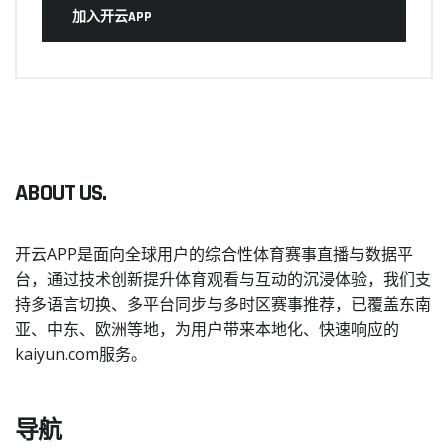
加入开云APP
ABOUT US.
开云APP是面向全球用户的综合性体育赛事直播与数据平
台，通过技术创新提升体育观看与互动的沉浸体验，我们支
持多语言切换、多平台同步与多时区赛事推荐，已覆盖东南
亚、中东、欧洲等地，为用户带来本地化、快速响应的
kaiyun.com服务。
导航