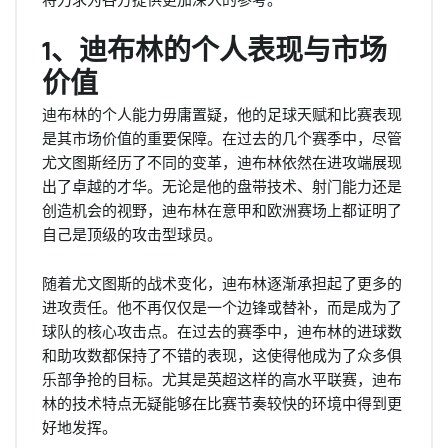
1、迪布林的个人表现与市场
价值
迪布林的个人能力毋庸置疑，他的足球天赋和比赛表现
是其市场价值的重要保障。在过去的几个赛季中，尽管
尤文图斯经历了不同的变革，迪布林依然在进攻端展现
出了卓越的才华。无论是他的盘带技术、射门能力还是
创造机会的视野，迪布林在意甲和欧洲赛场上都证明了
自己是顶级的攻击型球员。
随着尤文图斯的战术变化，迪布林逐渐承担起了更多的
进攻责任。他不再仅仅是一个边锋或替补，而是成为了
球队的核心攻击点。在过去的赛季中，迪布林的进球数
和助攻数都保持了不错的表现，这使得他成为了众多俱
乐部争抢的目标。尤其是英超这样的高水平联赛，迪布
林的技术特点无疑能够在比赛节奏较快的环境中得到更
好地发挥。