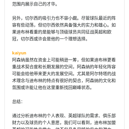
范围内展示自己的才华。
另外，切尔西的吸引力也不容小觑。尽管球队最近的阵
容有些动荡，但切尔西依然具备强大的实力和雄心。如
果迪布林看重的是能够与顶级球员共同征战英超和欧
冠，切尔西或许会是他的一个理想选择。
kaiyun
阿森纳虽然在资金上可能稍逊一筹，但如果迪布林更看
重战术契合度和长期发展的空间，阿森纳的年轻化阵容
可能会给他带来更大的发展空间。尤其是阿尔特塔的战
术理念与迪布林的特点有很好的契合，阿森纳的文化和
氛围或许能让他在这里重新找回巅峰状态。
总结：
通过分析迪布林的个人表现、英超球队的需求、俱乐部
财力以及球员的个人意愿，我们可以看到，迪布林加盟