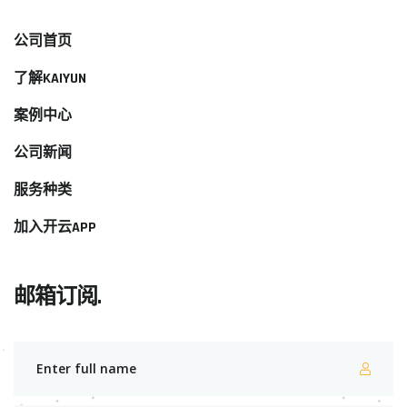
公司首页
了解KAIYUN
案例中心
公司新闻
服务种类
加入开云APP
邮箱订阅.