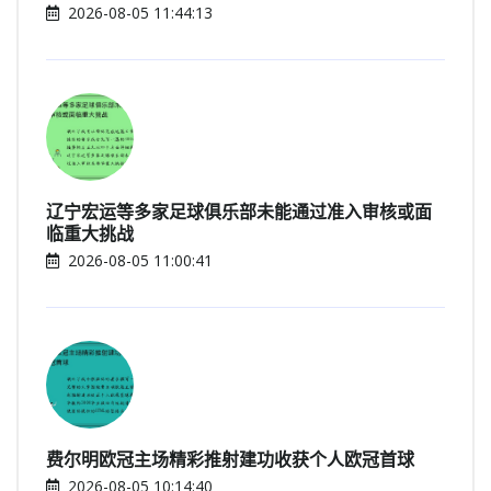
2026-08-05 11:44:13
辽宁宏运等多家足球俱乐部未能通过准入审核或面
临重大挑战
2026-08-05 11:00:41
费尔明欧冠主场精彩推射建功收获个人欧冠首球
2026-08-05 10:14:40