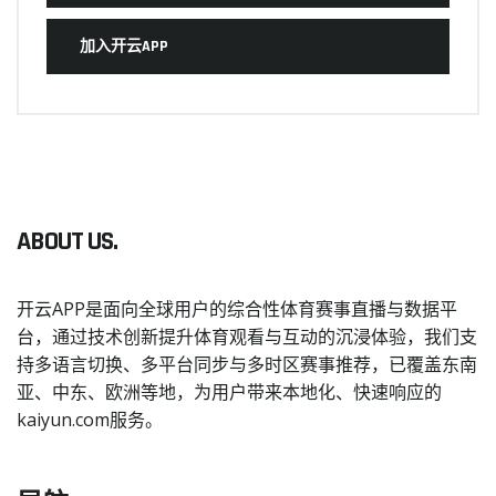
加入开云APP
ABOUT US.
开云APP是面向全球用户的综合性体育赛事直播与数据平
台，通过技术创新提升体育观看与互动的沉浸体验，我们支
持多语言切换、多平台同步与多时区赛事推荐，已覆盖东南
亚、中东、欧洲等地，为用户带来本地化、快速响应的
kaiyun.com服务。