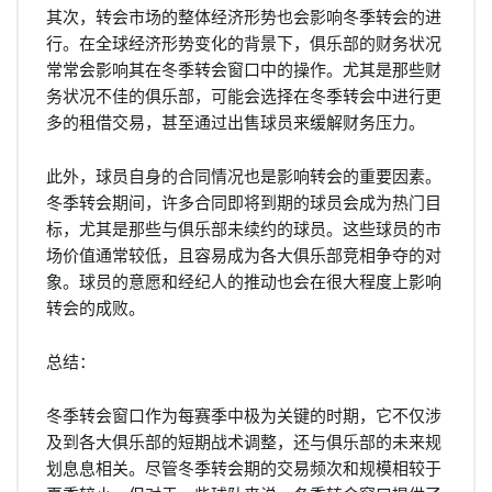
其次，转会市场的整体经济形势也会影响冬季转会的进
行。在全球经济形势变化的背景下，俱乐部的财务状况
常常会影响其在冬季转会窗口中的操作。尤其是那些财
务状况不佳的俱乐部，可能会选择在冬季转会中进行更
多的租借交易，甚至通过出售球员来缓解财务压力。
此外，球员自身的合同情况也是影响转会的重要因素。
冬季转会期间，许多合同即将到期的球员会成为热门目
标，尤其是那些与俱乐部未续约的球员。这些球员的市
场价值通常较低，且容易成为各大俱乐部竞相争夺的对
象。球员的意愿和经纪人的推动也会在很大程度上影响
转会的成败。
总结：
冬季转会窗口作为每赛季中极为关键的时期，它不仅涉
及到各大俱乐部的短期战术调整，还与俱乐部的未来规
划息息相关。尽管冬季转会期的交易频次和规模相较于