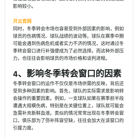
影响较小。
开云官网
同时，冬季转会市场也容易受到外部因素的影响，例如
球员的伤病情况、球队战绩的波动等。球队在赛季中期
可能会遇到伤病危机或者实力不济的情况，这时通过冬
季转会窗口进行补强便成为了必然选择。而这种外部压
力，也往往会影响球员的市场价格和谈判进程。
4、影响冬季转会窗口的因素
冬季转会窗口的运作不仅仅是市场供需的反映，背后还
受到多种因素的影响。首先，球队的实际需求是影响转
会操作的重要因素。例如，一支球队如果在赛季前半段
遭遇大规模伤病，特别是在关键位置上，球队就可能会
急需补充新鲜血液。类似的情况常常出现在冬季转会窗
口，俱乐部为了弥补阵容空缺，往往会加大在该窗口的
引援力度。