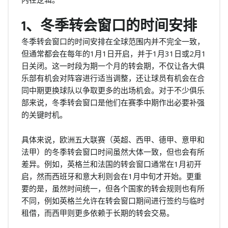
1、冬季转会窗口的时间安排
冬季转会窗口的时间安排在全球范围内并不完全一致，
但通常都会在每年的1月1日开启，并于1月31日或2月1
日关闭。这一时段为期一个月的转会期，不仅让各大俱
乐部有机会对阵容进行适当调整，还让球员有机会在合
同中期更换球队以争取更多的出场机会。对于不少俱乐
部来说，冬季转会窗口是他们在赛季中期作出必要补强
的关键时机。
具体来说，欧洲五大联赛（英超、西甲、德甲、意甲和
法甲）的冬季转会窗口时间虽然大体一致，但也会有所
差异。例如，英格兰和法国的转会窗口通常在1月初开
启，然而西班牙和意大利则会在1月中旬才开始。更重
要的是，虽然时间统一，但各个国家的转会规则也有所
不同，例如英格兰允许在转会窗口期间进行签约与临时
租借，而西甲则更多依赖于长期的转会交易。