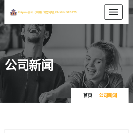
公司新闻
首页
公司新闻