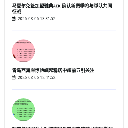
马夏尔免签加盟雅典AEK 确认新赛季将与球队共同
征战
2026-08-06 13:31:52
青岛西海岸惊艳崛起稳居中超前五引关注
2026-08-06 12:41:52