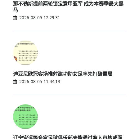
那不勒斯提前两轮锁定意甲亚军 成为本赛季最大黑
马
2026-08-05 12:29:31
迪亚尼欧冠客场推射建功助女足率先打破僵局
2026-08-05 11:44:13
辽宁宏运等多家足球俱乐部未能通过准入审核或面