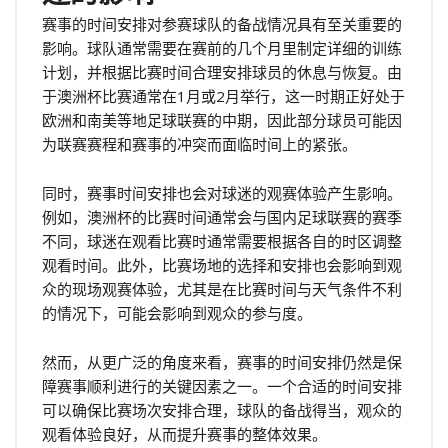
赛事的时间安排对参赛球队的备战情况具有至关重要的
影响。球队通常需要在赛前的几个月里制定详细的训练
计划，并根据比赛时间合理安排球员的休息与恢复。由
于澳洲杯比赛通常在1月或2月举行，这一时期正好处于
欧洲和南美等地足球联赛的中期，因此部分球员可能因
为联赛赛程和赛事的冲突而面临时间上的紧张。
同时，赛事时间安排也会对球迷的观赛体验产生影响。
例如，澳洲杯的比赛时间通常会与国内足球联赛的赛季
不同，球迷在观看比赛时通常需要根据各自的时区调整
观看时间。此外，比赛场地的选择和安排也会影响到观
众的现场观赛体验，尤其是在比赛时间与天气条件不利
的情况下，可能会影响到观众的参与度。
然而，从更广泛的角度来看，赛事的时间安排仍然是保
障赛事顺利进行的关键因素之一。一个合适的时间安排
可以确保比赛场次安排合理，球队的备战得当，观众的
观看体验良好，从而提升赛事的整体效果。