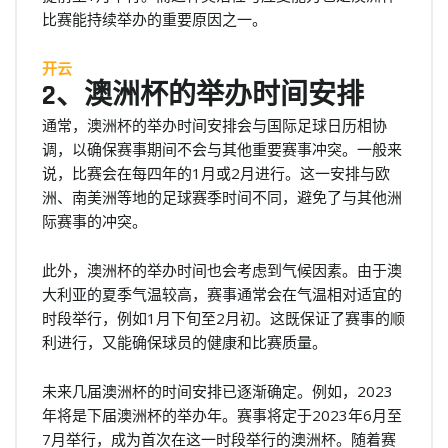
比赛能持续举办的重要原因之一。
开云
2、澳洲杯的举办时间安排
通常，澳洲杯的举办时间安排会与国际足球日历相协
调，以确保赛事期间不会与其他重要赛事冲突。一般来
说，比赛会在每四年的1月或2月进行。这一安排与欧
洲、南美洲等地的足球赛季时间不同，避免了与其他洲
际赛事的冲突。
此外，澳洲杯的举办时间也会考虑到气候因素。由于澳
大利亚的夏季气温较高，赛事通常会在气温相对适宜的
时段举行，例如1月下旬至2月初。这既保证了赛事的顺
利进行，又能确保球员的健康和比赛质量。
未来几届澳洲杯的时间安排已逐渐确定。例如，2023
年将是下届澳洲杯的举办年。赛事将定于2023年6月至
7月举行，成为首次在这一时段举行的澳洲杯。随着赛