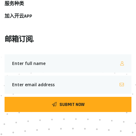
服务种类
加入开云APP
邮箱订阅.
SUBMIT NOW