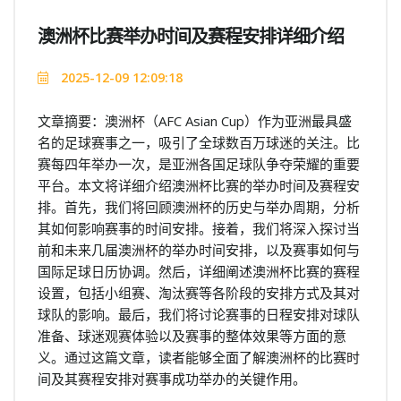
澳洲杯比赛举办时间及赛程安排详细介绍
2025-12-09 12:09:18
文章摘要：澳洲杯（AFC Asian Cup）作为亚洲最具盛
名的足球赛事之一，吸引了全球数百万球迷的关注。比
赛每四年举办一次，是亚洲各国足球队争夺荣耀的重要
平台。本文将详细介绍澳洲杯比赛的举办时间及赛程安
排。首先，我们将回顾澳洲杯的历史与举办周期，分析
其如何影响赛事的时间安排。接着，我们将深入探讨当
前和未来几届澳洲杯的举办时间安排，以及赛事如何与
国际足球日历协调。然后，详细阐述澳洲杯比赛的赛程
设置，包括小组赛、淘汰赛等各阶段的安排方式及其对
球队的影响。最后，我们将讨论赛事的日程安排对球队
准备、球迷观赛体验以及赛事的整体效果等方面的意
义。通过这篇文章，读者能够全面了解澳洲杯的比赛时
间及其赛程安排对赛事成功举办的关键作用。