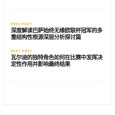
PREV POST
深度解读巴萨始终无缘欧联杯冠军的多
重结构性根源深层分析探讨篇
NEXT POST
瓦尔迪的独特角色如何在比赛中发挥决
定性作用并影响最终结果