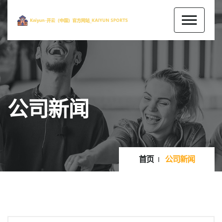
公司新闻
首页
公司新闻