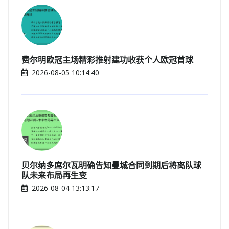
费尔明欧冠主场精彩推射建功收获个人欧冠首球
2026-08-05 10:14:40
贝尔纳多席尔瓦明确告知曼城合同到期后将离队球
队未来布局再生变
2026-08-04 13:13:17