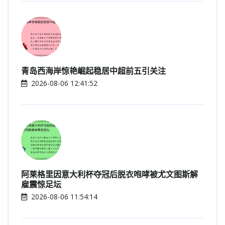
青岛西海岸惊艳崛起稳居中超前五引关注
2026-08-06 12:41:52
阿莱格里因意大利杯夺冠后脱衣咆哮被尤文图斯解
雇震惊足坛
2026-08-06 11:54:14