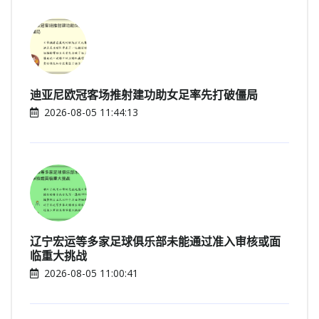
迪亚尼欧冠客场推射建功助女足率先打破僵局
2026-08-05 11:44:13
辽宁宏运等多家足球俱乐部未能通过准入审核或面
临重大挑战
2026-08-05 11:00:41