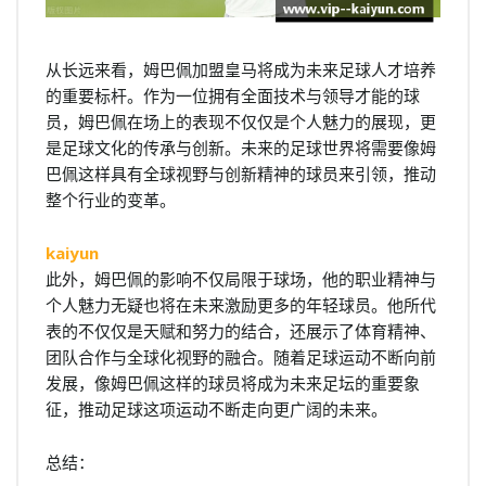
从长远来看，姆巴佩加盟皇马将成为未来足球人才培养
的重要标杆。作为一位拥有全面技术与领导才能的球
员，姆巴佩在场上的表现不仅仅是个人魅力的展现，更
是足球文化的传承与创新。未来的足球世界将需要像姆
巴佩这样具有全球视野与创新精神的球员来引领，推动
整个行业的变革。
kaiyun
此外，姆巴佩的影响不仅局限于球场，他的职业精神与
个人魅力无疑也将在未来激励更多的年轻球员。他所代
表的不仅仅是天赋和努力的结合，还展示了体育精神、
团队合作与全球化视野的融合。随着足球运动不断向前
发展，像姆巴佩这样的球员将成为未来足坛的重要象
征，推动足球这项运动不断走向更广阔的未来。
总结：