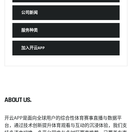
公司新闻
服务种类
加入开云APP
ABOUT US.
开云APP是面向全球用户的综合性体育赛事直播与数据平
台，通过技术创新提升体育观看与互动的沉浸体验，我们支