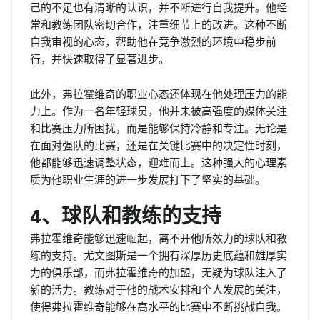
己的不足也有清晰的认识，并不断进行自我提升。他经
常和教练团队密切合作，注重细节上的改进。这种不断
自我审视的心态，帮助他在竞争激烈的环境中稳步前
行，并快速取得了显著进步。
此外，弗拉霍维奇的职业心态还体现在他处理压力的能
力上。作为一名年轻球员，他并未被高强度的媒体关注
和比赛压力所困扰，而是能够保持冷静和专注。无论是
在面对强队的比赛，还是在关键比赛中的决定性时刻，
他都能够迅速调整状态，迎难而上。这种强大的心理素
质为他职业生涯的进一步发展打下了坚实的基础。
4、球队和教练的支持
弗拉霍维奇能够迅速崛起，离不开他所效力的球队和教
练的支持。尤文图斯是一个拥有深厚历史底蕴和雄厚实
力的俱乐部，而弗拉霍维奇的加盟，无疑为球队注入了
新的活力。教练对于他的战术安排和个人发展的关注，
使得弗拉霍维奇能够在高水平的比赛中不断挑战自我。