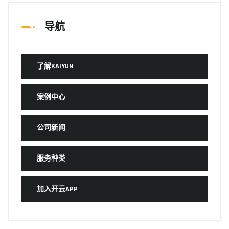
导航
了解KAIYUN
案例中心
公司新闻
服务种类
加入开云APP