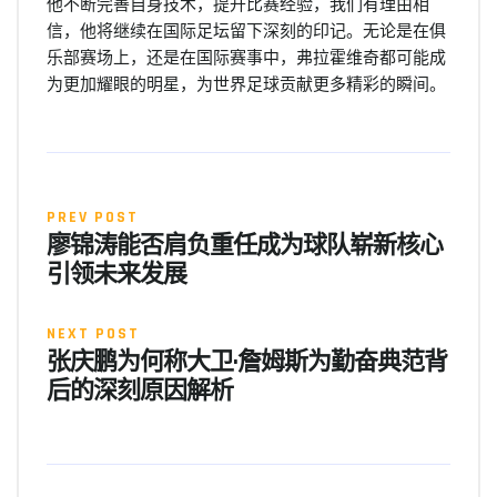
他不断完善自身技术，提升比赛经验，我们有理由相
信，他将继续在国际足坛留下深刻的印记。无论是在俱
乐部赛场上，还是在国际赛事中，弗拉霍维奇都可能成
为更加耀眼的明星，为世界足球贡献更多精彩的瞬间。
PREV POST
廖锦涛能否肩负重任成为球队崭新核心
引领未来发展
NEXT POST
张庆鹏为何称大卫·詹姆斯为勤奋典范背
后的深刻原因解析