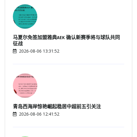
马夏尔免签加盟雅典AEK 确认新赛季将与球队共同
征战
2026-08-06 13:31:52
青岛西海岸惊艳崛起稳居中超前五引关注
2026-08-06 12:41:52