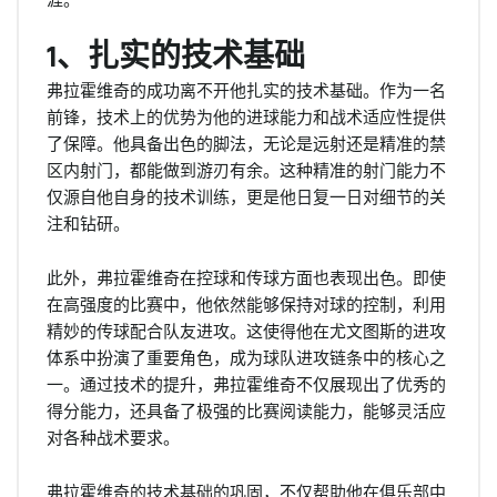
1、扎实的技术基础
弗拉霍维奇的成功离不开他扎实的技术基础。作为一名
前锋，技术上的优势为他的进球能力和战术适应性提供
了保障。他具备出色的脚法，无论是远射还是精准的禁
区内射门，都能做到游刃有余。这种精准的射门能力不
仅源自他自身的技术训练，更是他日复一日对细节的关
注和钻研。
此外，弗拉霍维奇在控球和传球方面也表现出色。即使
在高强度的比赛中，他依然能够保持对球的控制，利用
精妙的传球配合队友进攻。这使得他在尤文图斯的进攻
体系中扮演了重要角色，成为球队进攻链条中的核心之
一。通过技术的提升，弗拉霍维奇不仅展现出了优秀的
得分能力，还具备了极强的比赛阅读能力，能够灵活应
对各种战术要求。
弗拉霍维奇的技术基础的巩固，不仅帮助他在俱乐部中