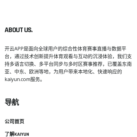
ABOUT US.
开云APP是面向全球用户的综合性体育赛事直播与数据平
台，通过技术创新提升体育观看与互动的沉浸体验，我们支
持多语言切换、多平台同步与多时区赛事推荐，已覆盖东南
亚、中东、欧洲等地，为用户带来本地化、快速响应的
kaiyun.com服务。
导航
公司首页
了解KAIYUN