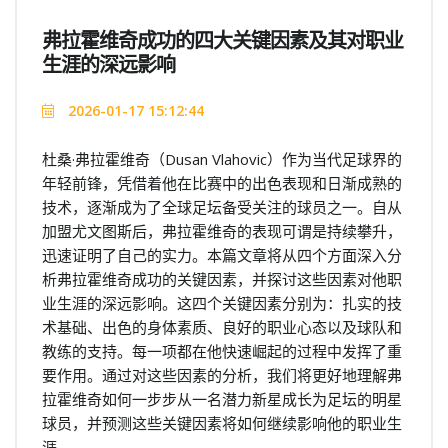
弗拉霍维奇成功的四大关键因素及其对职业
生涯的深远影响
2026-01-17 15:12:44
杜桑·弗拉霍维奇（Dusan Vlahovic）作为当代足球界的
年轻前锋，凭借着他在比赛中的出色表现和日渐成熟的
技术，逐渐成为了全球足坛备受关注的球员之一。自从
加盟尤文图斯后，弗拉霍维奇的表现可谓是持续攀升，
迅速证明了自己的实力。本篇文章将从四个方面深入分
析弗拉霍维奇成功的关键因素，并探讨这些因素对他职
业生涯的深远影响。这四个关键因素分别为：扎实的技
术基础、出色的身体素质、良好的职业心态以及球队和
教练的支持。每一项都在他快速崛起的过程中发挥了重
要作用。通过对这些因素的分析，我们将更好地理解弗
拉霍维奇如何一步步从一名潜力新星成长为足坛的明星
球员，并预测这些关键因素将如何继续影响他的职业生
涯。