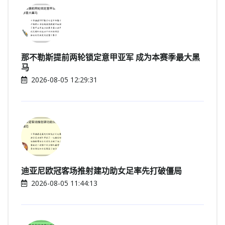
那不勒斯提前两轮锁定意甲亚军 成为本赛季最大黑
马
2026-08-05 12:29:31
迪亚尼欧冠客场推射建功助女足率先打破僵局
2026-08-05 11:44:13