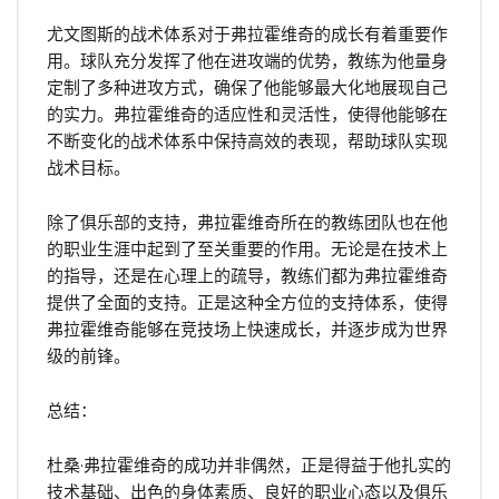
尤文图斯的战术体系对于弗拉霍维奇的成长有着重要作
用。球队充分发挥了他在进攻端的优势，教练为他量身
定制了多种进攻方式，确保了他能够最大化地展现自己
的实力。弗拉霍维奇的适应性和灵活性，使得他能够在
不断变化的战术体系中保持高效的表现，帮助球队实现
战术目标。
除了俱乐部的支持，弗拉霍维奇所在的教练团队也在他
的职业生涯中起到了至关重要的作用。无论是在技术上
的指导，还是在心理上的疏导，教练们都为弗拉霍维奇
提供了全面的支持。正是这种全方位的支持体系，使得
弗拉霍维奇能够在竞技场上快速成长，并逐步成为世界
级的前锋。
总结：
杜桑·弗拉霍维奇的成功并非偶然，正是得益于他扎实的
技术基础、出色的身体素质、良好的职业心态以及俱乐