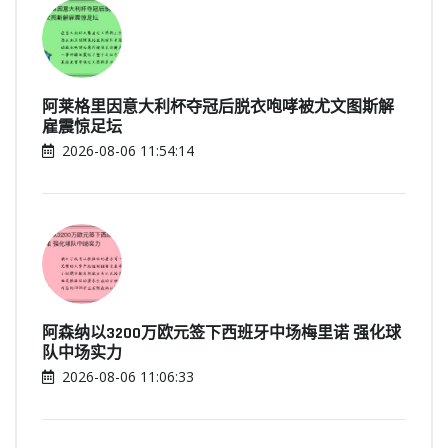
阿莱格里因意大利杯夺冠后脱衣咆哮被尤文图斯解
雇震惊足坛
2026-08-06 11:54:14
阿森纳以3200万欧元签下西班牙中场梅里诺 强化球
队中场实力
2026-08-06 11:06:33