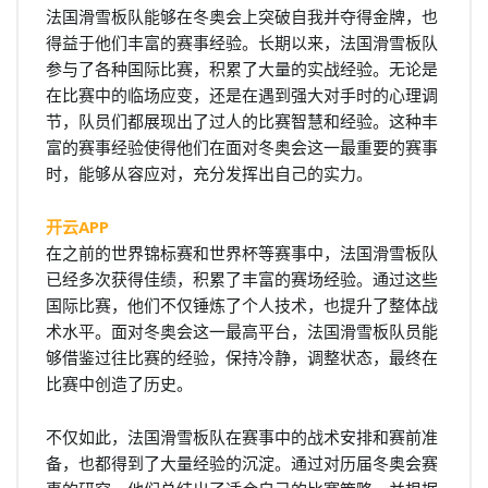
法国滑雪板队能够在冬奥会上突破自我并夺得金牌，也
得益于他们丰富的赛事经验。长期以来，法国滑雪板队
参与了各种国际比赛，积累了大量的实战经验。无论是
在比赛中的临场应变，还是在遇到强大对手时的心理调
节，队员们都展现出了过人的比赛智慧和经验。这种丰
富的赛事经验使得他们在面对冬奥会这一最重要的赛事
时，能够从容应对，充分发挥出自己的实力。
开云APP
在之前的世界锦标赛和世界杯等赛事中，法国滑雪板队
已经多次获得佳绩，积累了丰富的赛场经验。通过这些
国际比赛，他们不仅锤炼了个人技术，也提升了整体战
术水平。面对冬奥会这一最高平台，法国滑雪板队员能
够借鉴过往比赛的经验，保持冷静，调整状态，最终在
比赛中创造了历史。
不仅如此，法国滑雪板队在赛事中的战术安排和赛前准
备，也都得到了大量经验的沉淀。通过对历届冬奥会赛