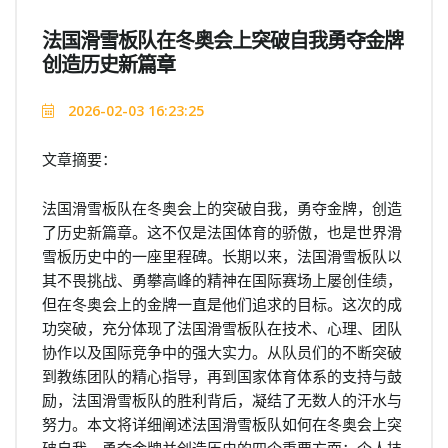
法国滑雪板队在冬奥会上突破自我勇夺金牌
创造历史新篇章
2026-02-03 16:23:25
文章摘要：
法国滑雪板队在冬奥会上的突破自我，勇夺金牌，创造
了历史新篇章。这不仅是法国体育的骄傲，也是世界滑
雪板历史中的一座里程碑。长期以来，法国滑雪板队以
其不畏挑战、勇攀高峰的精神在国际赛场上屡创佳绩，
但在冬奥会上的金牌一直是他们追求的目标。这次的成
功突破，充分体现了法国滑雪板队在技术、心理、团队
协作以及国际竞争中的强大实力。从队员们的不断突破
到教练团队的精心指导，再到国家体育体系的支持与鼓
励，法国滑雪板队的胜利背后，凝结了无数人的汗水与
努力。本文将详细阐述法国滑雪板队如何在冬奥会上突