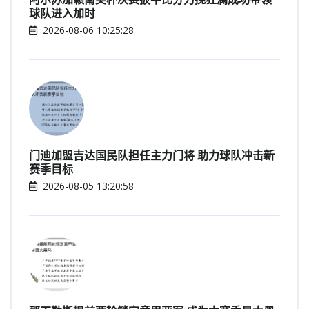
阿尔苏加赖南美杯决赛扳平比分力挽狂澜成功带领
球队进入加时
2026-08-06 10:25:28
门迪加盟吉达国民队担任主力门将 助力球队冲击新
赛季目标
2026-08-05 13:20:58