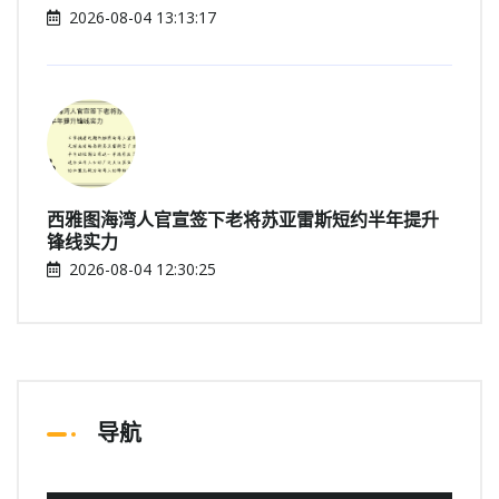
2026-08-04 13:13:17
西雅图海湾人官宣签下老将苏亚雷斯短约半年提升
锋线实力
2026-08-04 12:30:25
导航