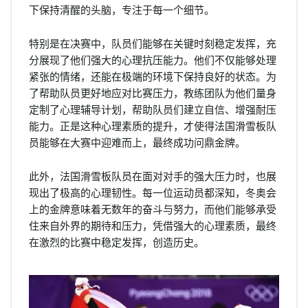
下保持清醒的头脑，专注于每一个细节。
特别是在决赛中，队员们能够在关键时刻稳定发挥，充
分展现了他们强大的心理抗压能力。他们不仅能够处理
紧张的情绪，还能在极端的环境下保持良好的状态。为
了帮助队员更好地应对比赛压力，教练团队为他们量身
定制了心理辅导计划，帮助队员们建立自信、增强耐压
能力。正是这种心理素质的提升，才使得法国滑雪板队
员能够在大赛中迎难而上，最终成功问鼎金牌。
此外，法国滑雪板队员在面对对手的强大压力时，也展
现出了极高的心理韧性。每一位运动员都深知，冬奥会
上的金牌意味着无数年的奋斗与努力，而他们能够承受
住来自外界的期待和压力，凭借强大的心理素质，最终
在激烈的比赛中稳定发挥，创造历史。