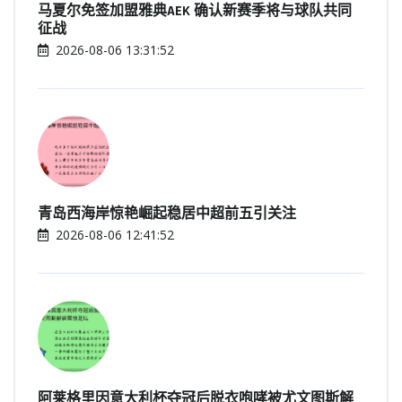
马夏尔免签加盟雅典AEK 确认新赛季将与球队共同
征战
2026-08-06 13:31:52
青岛西海岸惊艳崛起稳居中超前五引关注
2026-08-06 12:41:52
阿莱格里因意大利杯夺冠后脱衣咆哮被尤文图斯解