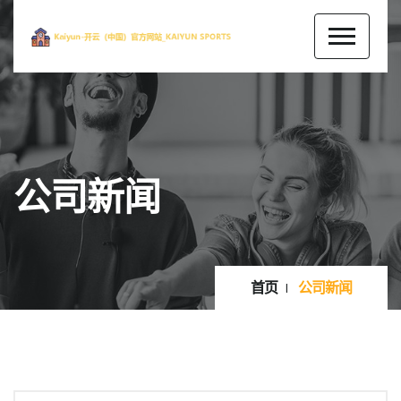
公司新闻
首页
公司新闻