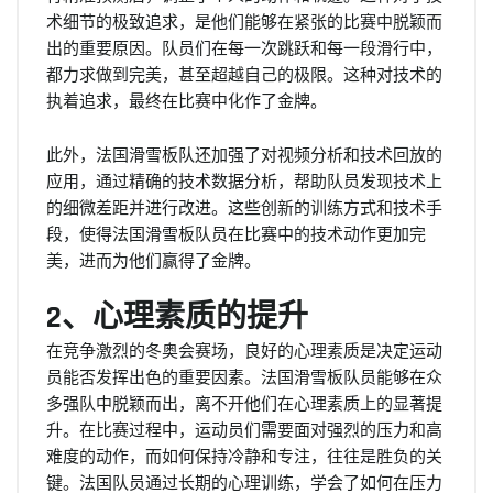
术细节的极致追求，是他们能够在紧张的比赛中脱颖而
出的重要原因。队员们在每一次跳跃和每一段滑行中，
都力求做到完美，甚至超越自己的极限。这种对技术的
执着追求，最终在比赛中化作了金牌。
此外，法国滑雪板队还加强了对视频分析和技术回放的
应用，通过精确的技术数据分析，帮助队员发现技术上
的细微差距并进行改进。这些创新的训练方式和技术手
段，使得法国滑雪板队员在比赛中的技术动作更加完
美，进而为他们赢得了金牌。
2、心理素质的提升
在竞争激烈的冬奥会赛场，良好的心理素质是决定运动
员能否发挥出色的重要因素。法国滑雪板队员能够在众
多强队中脱颖而出，离不开他们在心理素质上的显著提
升。在比赛过程中，运动员们需要面对强烈的压力和高
难度的动作，而如何保持冷静和专注，往往是胜负的关
键。法国队员通过长期的心理训练，学会了如何在压力