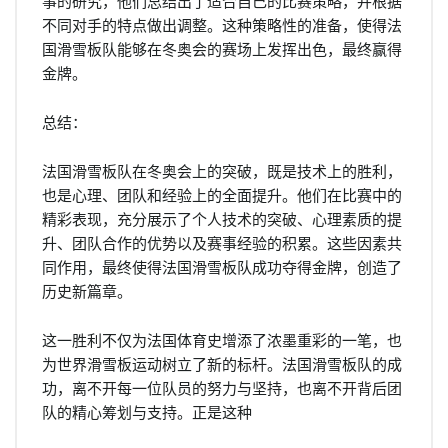
事的研究，他们总结出了适合自己的比赛策略，并根据
不同对手的特点做出调整。这种策略性的准备，使得法
国滑雪板队能够在冬奥会的赛场上发挥出色，最终赢得
金牌。
总结：
法国滑雪板队在冬奥会上的突破，既是技术上的胜利，
也是心理、团队和经验上的全面提升。他们在比赛中的
精彩表现，充分展示了个人技术的突破、心理素质的提
升、团队合作的优势以及赛事经验的积累。这些因素共
同作用，最终使得法国滑雪板队成功夺得金牌，创造了
历史新篇章。
这一胜利不仅为法国体育史增添了浓墨重彩的一笔，也
为世界滑雪板运动树立了新的标杆。法国滑雪板队的成
功，离不开每一位队员的努力与坚持，也离不开背后团
队的精心筹划与支持。正是这种