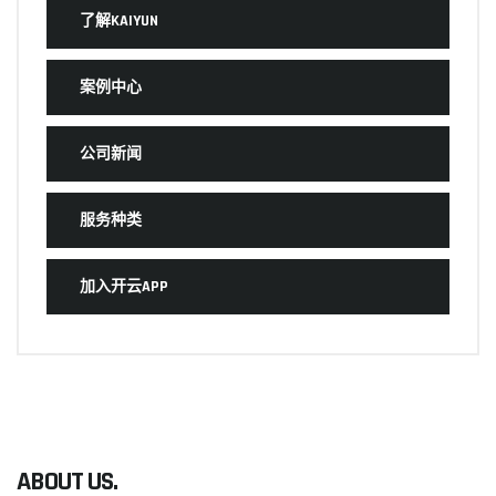
了解KAIYUN
案例中心
公司新闻
服务种类
加入开云APP
ABOUT US.