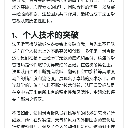
破自我，勇夺金牌并创造历史的四个重要方面：个人技
术的突破、心理素质的提升、团队合作的优势，以及赛
事经验的积累。这些因素共同作用，最终促成了法国滑
雪板队的历史性胜利。
1、个人技术的突破
法国滑雪板队能够在冬奥会上突破自我，首先离不开队
员们在个人技术上的不断突破和创新。多年来，滑雪板
运动员们在技术上经历了无数的磨练和尝试，精湛的滑
雪技巧是他们取得优异成绩的基础。在这次冬奥会上，
法国队员通过不断提高跳跃、翻转和空中旋转等高难度
动作的精准度和流畅度，展现出了卓越的技术水平。通
过科学的训练方法和不断地技术创新，法国滑雪板队员
在空中表现出前所未有的稳定性和灵活性，令观众和评
委们都为之惊叹。
不仅如此，法国滑雪板队员在比赛前的技术研究也异常
细致。他们在对赛道、天气和风力等外部因素的变化进
行精准预测后，调整了个人的动作和轨迹。这种对于技