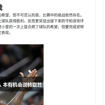
战
的希望，但不可否认的是，比赛中的挑战依然存在。
让球队获得胜利，反而更突显出接下来防守和进攻环
管小里的一次上篮点燃了球队的希望，但要完成逆转
定表现。