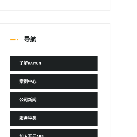
导航
了解KAIYUN
案例中心
公司新闻
服务种类
加入开云APP