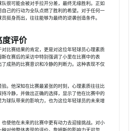
球队很可能会被对手拉开分差，最终无缘胜利。正如
用自己的行动为全队点燃了胜利的希望。对于任何一
球员挺身而出，往往能够为最终的逆袭创造条件。
高度评价
于对比赛结果的肯定，更是对这位年轻球员心理素质
姆斯在赛后的采访中特别强调了小里在比赛中的表
出了成熟的比赛意识和冷静的判断力。这种表现不仅
经验。他深知在比赛最紧张的时刻，心理素质往往比
保持冷静，并做出正确的选择，显示了他在比赛中的
里为球队带来的影响力，也为这位年轻球员的未来增
，也使他在未来的比赛中更有动力去迎接挑战。对小
一种对他整体表现的评价。詹姆斯的影响力无可忽