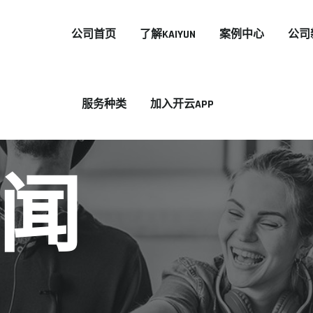
公司首页
了解KAIYUN
案例中心
公司
服务种类
加入开云APP
闻