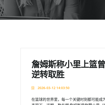
詹姆斯称小里上篮曾
逆转取胜
2026-03-12 14:03:50
在篮球的世界里，每一个关键时刻都可能成