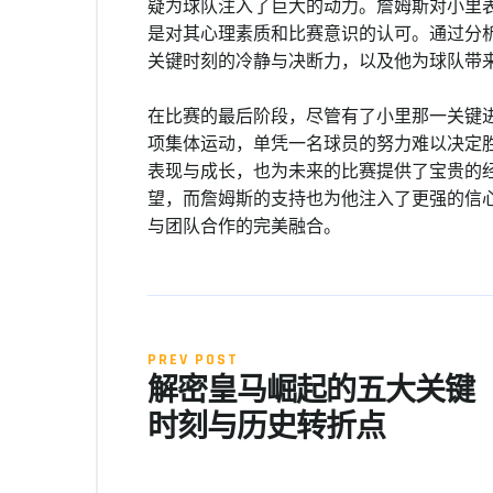
疑为球队注入了巨大的动力。詹姆斯对小里
是对其心理素质和比赛意识的认可。通过分
关键时刻的冷静与决断力，以及他为球队带
在比赛的最后阶段，尽管有了小里那一关键
项集体运动，单凭一名球员的努力难以决定
表现与成长，也为未来的比赛提供了宝贵的
望，而詹姆斯的支持也为他注入了更强的信
与团队合作的完美融合。
PREV POST
解密皇马崛起的五大关键
时刻与历史转折点