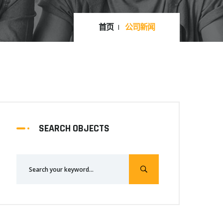
首页
公司新闻
SEARCH OBJECTS