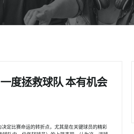
一度拯救球队 本有机会
为决定比赛命运的转折点，尤其是在关键球员的精彩