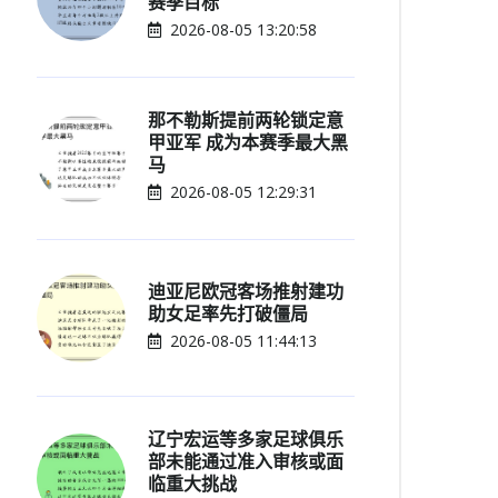
赛季目标
2026-08-05 13:20:58
那不勒斯提前两轮锁定意
甲亚军 成为本赛季最大黑
马
2026-08-05 12:29:31
迪亚尼欧冠客场推射建功
助女足率先打破僵局
2026-08-05 11:44:13
辽宁宏运等多家足球俱乐
部未能通过准入审核或面
临重大挑战