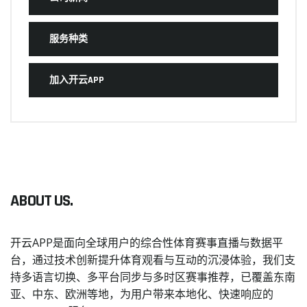
服务种类
加入开云APP
ABOUT US.
开云APP是面向全球用户的综合性体育赛事直播与数据平
台，通过技术创新提升体育观看与互动的沉浸体验，我们支
持多语言切换、多平台同步与多时区赛事推荐，已覆盖东南
亚、中东、欧洲等地，为用户带来本地化、快速响应的