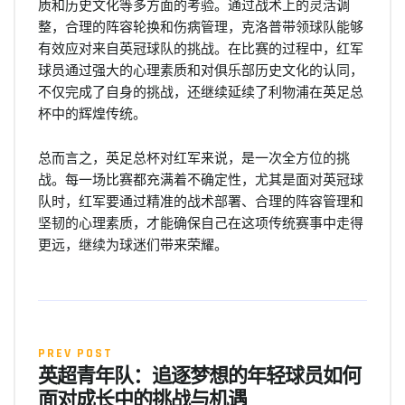
质和历史文化等多方面的考验。通过战术上的灵活调
整，合理的阵容轮换和伤病管理，克洛普带领球队能够
有效应对来自英冠球队的挑战。在比赛的过程中，红军
球员通过强大的心理素质和对俱乐部历史文化的认同，
不仅完成了自身的挑战，还继续延续了利物浦在英足总
杯中的辉煌传统。
总而言之，英足总杯对红军来说，是一次全方位的挑
战。每一场比赛都充满着不确定性，尤其是面对英冠球
队时，红军要通过精准的战术部署、合理的阵容管理和
坚韧的心理素质，才能确保自己在这项传统赛事中走得
更远，继续为球迷们带来荣耀。
PREV POST
英超青年队：追逐梦想的年轻球员如何
面对成长中的挑战与机遇