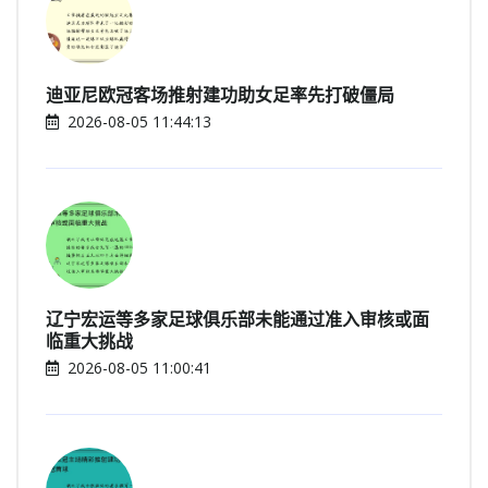
迪亚尼欧冠客场推射建功助女足率先打破僵局
2026-08-05 11:44:13
辽宁宏运等多家足球俱乐部未能通过准入审核或面
临重大挑战
2026-08-05 11:00:41