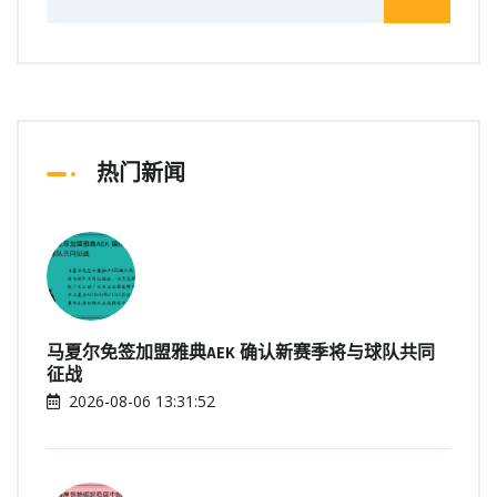
热门新闻
马夏尔免签加盟雅典AEK 确认新赛季将与球队共同
征战
2026-08-06 13:31:52