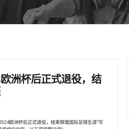
24欧洲杯后正式退役，结
涯
024欧洲杯后正式退役，结束辉煌国际足球生涯”写