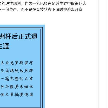
涯的理性规划。作为一名已经在足球生涯中取得巨大
下一份尊严，而不是在竞技状态下滑时被迫离开赛