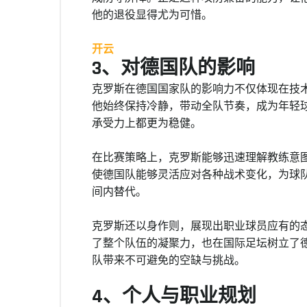
他的退役显得尤为可惜。
开云
3、对德国队的影响
克罗斯在德国国家队的影响力不仅体现在技
他始终保持冷静，带动全队节奏，成为年轻
承受力上都更为稳健。
在比赛策略上，克罗斯能够迅速理解教练意
使德国队能够灵活应对各种战术变化，为球
间内替代。
克罗斯还以身作则，展现出职业球员应有的
了整个队伍的凝聚力，也在国际足坛树立了
队带来不可避免的空缺与挑战。
4、个人与职业规划