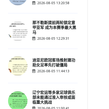
2026-08-05 13:20:58
那不勒斯提前两轮锁定意
甲亚军 成为本赛季最大黑
马
2026-08-05 12:29:31
迪亚尼欧冠客场推射建功
助女足率先打破僵局
2026-08-05 11:44:13
辽宁宏运等多家足球俱乐
部未能通过准入审核或面
临重大挑战
2026-08-05 11:00:41