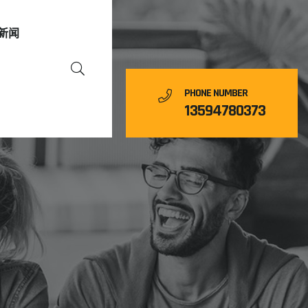
新闻
PHONE NUMBER
13594780373