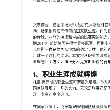
一篇完整的文章，按照你提供的格式和字数
---
文章摘要：德国中场大师托尼·克罗斯近日宣
场，结束他辉煌而传奇的国家队生涯。作为
的传球、冷静的控场和卓越的比赛阅读能力，
到2014年帮助德国夺得世界杯冠军，再到
克罗斯一直是德国队中场的稳定支柱。他的
足球一个时代的结束。本文将从职业生涯成
业规划四个方面，详细分析克罗斯退役的背
1、职业生涯成就辉煌
托尼·克罗斯的职业生涯可谓星光熠熠。他从
国家队展现了非凡的实力。无论是联赛还是
迷与专家的高度评价。
在国家队层面，克罗斯曾随德国队征战多届世