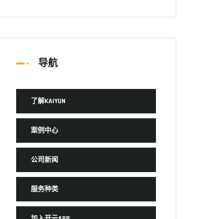
导航
了解KAIYUN
案例中心
公司新闻
服务种类
加入开云APP