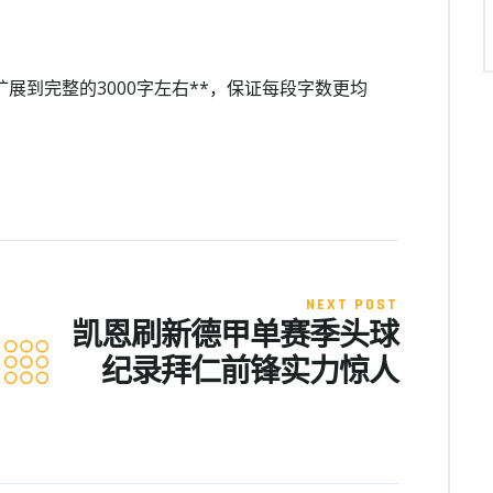
展到完整的3000字左右**，保证每段字数更均
NEXT POST
凯恩刷新德甲单赛季头球
纪录拜仁前锋实力惊人