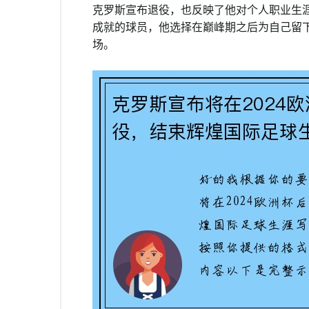
克罗斯宣布退役，也反映了他对个人职业生
成就的球员，他选择在巅峰期之后为自己留
场。