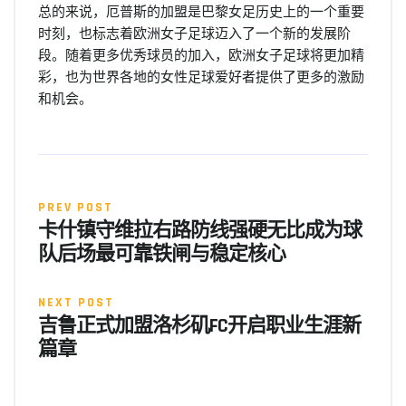
总的来说，厄普斯的加盟是巴黎女足历史上的一个重要
时刻，也标志着欧洲女子足球迈入了一个新的发展阶
段。随着更多优秀球员的加入，欧洲女子足球将更加精
彩，也为世界各地的女性足球爱好者提供了更多的激励
和机会。
PREV POST
卡什镇守维拉右路防线强硬无比成为球
队后场最可靠铁闸与稳定核心
NEXT POST
吉鲁正式加盟洛杉矶FC开启职业生涯新
篇章