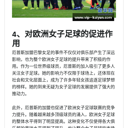
4、对欧洲女子足球的促进作
用
厄普斯加盟巴黎女足的事件不仅仅对俱乐部产生了深远
影响，也为整个欧洲女子足球的提升带来了积极的作
用。作为一位世界级球员，厄普斯的加入吸引了更多人
关注女子足球。她的影响力不仅限于球场上，还体现在
社会和文化层面上，成为了许多年轻女孩追逐足球梦想
的榜样。她的到来无疑为女子足球的发展提供了强大的
推动力。
此外，厄普斯的加盟也促进了欧洲女子足球联赛的竞争
力提升。随着越来越多顶级球员的涌入，欧洲女子足球
的整体水平得到了明显提高。这种变化不仅使得各大俱
乐部的竞技水平得到了提升，也让整个女子足球的市场