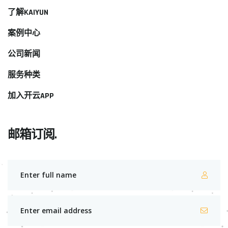
了解KAIYUN
案例中心
公司新闻
服务种类
加入开云APP
邮箱订阅.