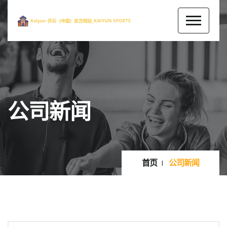
公司新闻
首页
公司新闻