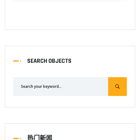
SEARCH OBJECTS
热门新闻