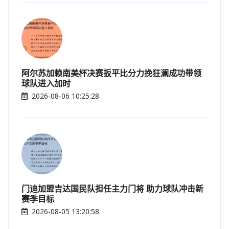
阿尔苏加赖南美杯决赛扳平比分力挽狂澜成功带领
球队进入加时
2026-08-06 10:25:28
门迪加盟吉达国民队担任主力门将 助力球队冲击新
赛季目标
2026-08-05 13:20:58