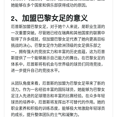
她能够在多个国家和俱乐部获得成功的原因。
2、加盟巴黎女足的意义
厄普斯加盟巴黎女足，对于她个人来说，是职业生涯的
一次重要突破。尽管她已经在瑞典和其他国家的联赛中
取得了许多成就，但加盟巴黎女足代表了她向更高目标
挑战的决心。巴黎女足作为欧洲顶级的女足俱乐部之
一，拥有强大的竞技实力和丰富的历史底蕴，这为厄普
斯提供了一个能够展示自己能力的舞台。在巴黎女足的
体系中，厄普斯将有机会与世界级的球员们同场竞技，
进一步提升自己的竞技水平。
从团队角度来看，厄普斯的加盟为巴黎女足带来了新的
活力。作为一名经验丰富的国际球员，她能够为巴黎女
足注入先进的足球理念和丰富的比赛经验。在众多年轻
球员的培养中，厄普斯将发挥出不可替代的作用。她的
职业素养和积极的训练态度，能够极大地激励年轻球员
的成长，提升整体团队的士气和凝聚力。