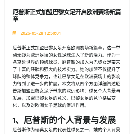
厄普斯正式加盟巴黎女足开启欧洲赛场新篇
章
2026-05-28 12:50:01
厄普斯正式加盟巴黎女足开启欧洲赛场新篇章，这一举
动无疑为欧洲足坛的女性足球注入了新的活力。作为一
名享誉世界的顶级球员，厄普斯的加入为巴黎女足带来
了丰富的经验和强大的技术实力。她的加盟不仅提升了
球队的整体竞争力，也让巴黎女足在欧洲赛场上的影响
力得到了进一步的扩展。本文将从四个方面详细阐述厄
普斯加盟巴黎女足所带来的深远影响：球员个人背景与
发展，加盟巴黎女足的意义，巴黎女足的竞争格局变
化，以及对欧洲女子足球的促进作用。
1、厄普斯的个人背景与发展
厄普斯作为瑞典女足的代表性球员之一，她的个人背景