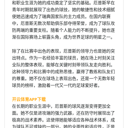
和职业生涯为她的成功奠定了坚实的基础。厄普斯早在
青年时期就展现了出色的球技，她的敏捷性和技术细腻
使她迅速成为了瑞典国家队的主力成员。在国内联赛
中，厄普斯无数次帮助俱乐部夺得荣誉，成为了球队攻
防两端的重要支柱。随着个人能力的不断提升，她也逐
渐在国际赛场上崭露头角，成为世界足球的明星之一。
除了在比赛中出色的表现，厄普斯的领导力也是她的突
出特点。作为一名经验丰富的球员，她在场上时刻关注
全队的整体表现，能够在关键时刻带领队友走向胜利。
这种领导力和比赛中的成熟思维，赢得了教练和队友们
的尊重。她不仅在球场上表现出色，还是一个无数年轻
球员的榜样，激励着一代又一代的足球爱好者。
开云体育APP下载
在长期的职业生涯中，厄普斯的球风逐渐变得更加全
面。她不仅是进攻端的强力武器，还在防守时展现出了
极高的战术素养。这使得她能够适应各种战术体系，成
为球队不可或缺的一部分。她的全面性和适应性，正是