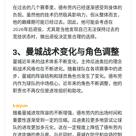
在过去的几个赛季里，德布劳内已经逐渐感受到身体的
负担。虽然他的技术仍然极具影响力，但从整体而言，
他的巅峰期可能已经过去。因此，他可能会考虑在
2026年后退役，尤其是当他发现自己无法保持过去的
竞技状态时，做出退役决定是合理的选择。
3、曼城战术变化与角色调整
曼城近年来的战术体系不断变化，主帅瓜迪奥拉的理念
和战术风格也在不断进化。随着球队在各项赛事中的进
步，曼城的阵容结构和球员角色也发生了变化。德布劳
内作为球队的中场核心，近年来的角色不断调整，他的
职责也不再仅仅是进攻组织和助攻。
kaiyun
随着曼城进攻阵容的不断增强，德布劳内的出场时间和
重要性逐渐受到一定的压缩。瓜迪奥拉更多地尝试让球
队的进攻更加多元化，这在一定程度上降低了德布劳内
在进攻端的参与度。与此同时，曼城在防守和中场控制