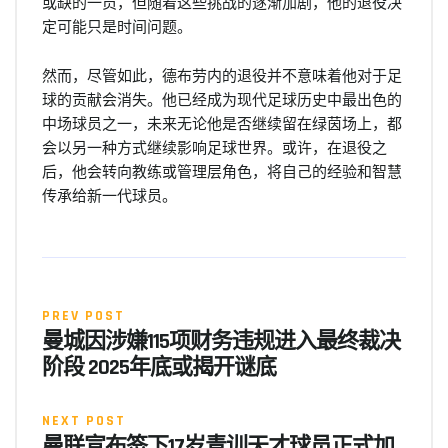
或缺的一员，但随着这些挑战的逐渐加剧，他的退役决
定可能只是时间问题。
然而，尽管如此，德布劳内的退役并不意味着他对于足
球的贡献会消失。他已经成为现代足球历史中最出色的
中场球员之一，未来无论他是否继续留在绿茵场上，都
会以另一种方式继续影响足球世界。或许，在退役之
后，他会转向教练或管理层角色，将自己的经验和智慧
传承给新一代球员。
PREV POST
曼城因涉嫌115项财务违规进入最终裁决
阶段 2025年底或揭开谜底
NEXT POST
曼联宣布签下17岁青训天才球员正式加