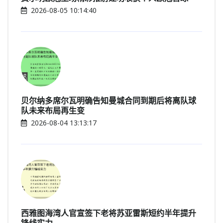
2026-08-05 10:14:40
贝尔纳多席尔瓦明确告知曼城合同到期后将离队球
队未来布局再生变
2026-08-04 13:13:17
西雅图海湾人官宣签下老将苏亚雷斯短约半年提升