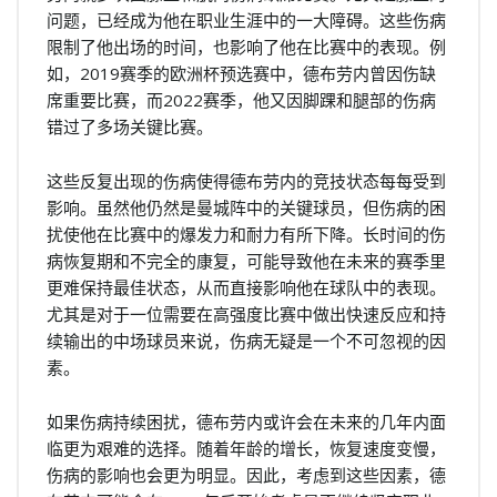
问题，已经成为他在职业生涯中的一大障碍。这些伤病
限制了他出场的时间，也影响了他在比赛中的表现。例
如，2019赛季的欧洲杯预选赛中，德布劳内曾因伤缺
席重要比赛，而2022赛季，他又因脚踝和腿部的伤病
错过了多场关键比赛。
这些反复出现的伤病使得德布劳内的竞技状态每每受到
影响。虽然他仍然是曼城阵中的关键球员，但伤病的困
扰使他在比赛中的爆发力和耐力有所下降。长时间的伤
病恢复期和不完全的康复，可能导致他在未来的赛季里
更难保持最佳状态，从而直接影响他在球队中的表现。
尤其是对于一位需要在高强度比赛中做出快速反应和持
续输出的中场球员来说，伤病无疑是一个不可忽视的因
素。
如果伤病持续困扰，德布劳内或许会在未来的几年内面
临更为艰难的选择。随着年龄的增长，恢复速度变慢，
伤病的影响也会更为明显。因此，考虑到这些因素，德