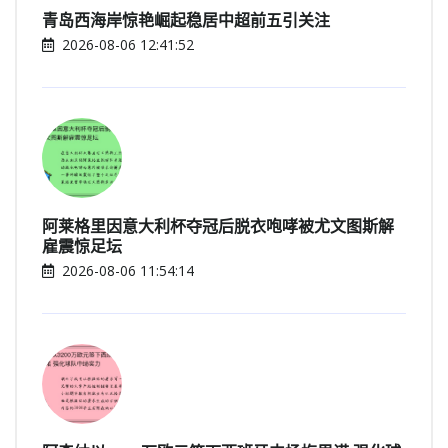
青岛西海岸惊艳崛起稳居中超前五引关注
2026-08-06 12:41:52
阿莱格里因意大利杯夺冠后脱衣咆哮被尤文图斯解
雇震惊足坛
2026-08-06 11:54:14