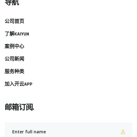
导航
公司首页
了解KAIYUN
案例中心
公司新闻
服务种类
加入开云APP
邮箱订阅.