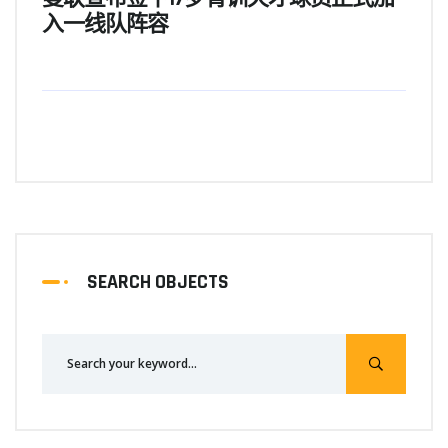
入一线队阵容
SEARCH OBJECTS