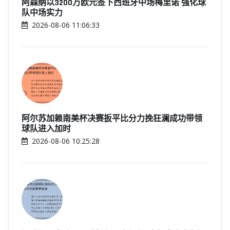
阿森纳以3200万欧元签下西班牙中场梅里诺 强化球
队中场实力
2026-08-06 11:06:33
阿尔苏加赖南美杯决赛扳平比分力挽狂澜成功带领
球队进入加时
2026-08-06 10:25:28