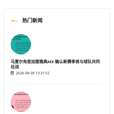
热门新闻
马夏尔免签加盟雅典AEK 确认新赛季将与球队共同
征战
2026-08-06 13:31:52