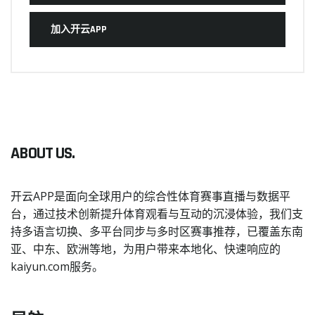
加入开云APP
ABOUT US.
开云APP是面向全球用户的综合性体育赛事直播与数据平
台，通过技术创新提升体育观看与互动的沉浸体验，我们支
持多语言切换、多平台同步与多时区赛事推荐，已覆盖东南
亚、中东、欧洲等地，为用户带来本地化、快速响应的
kaiyun.com服务。