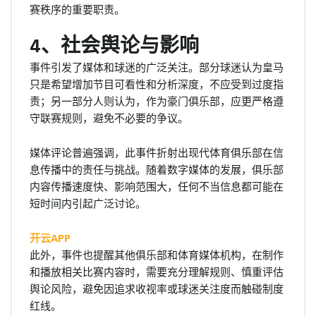
赛秩序的重要职责。
4、社会舆论与影响
事件引发了媒体和球迷的广泛关注。部分球迷认为皇马
只是希望增加节目可看性和分析深度，不应受到过度指
责；另一部分人则认为，作为豪门俱乐部，应更严格遵
守联赛规则，避免不必要的争议。
媒体评论普遍强调，此事件折射出现代体育俱乐部在信
息传播中的责任与挑战。随着数字媒体的发展，俱乐部
内容传播速度快、影响范围大，任何不当信息都可能在
短时间内引起广泛讨论。
开云APP
此外，事件也提醒其他俱乐部和体育媒体机构，在制作
和播放相关比赛内容时，需要充分理解规则、慎重评估
舆论风险，避免因追求收视率或球迷关注度而触碰制度
红线。