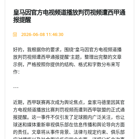
皇马因官方电视频道播放判罚视频遭西甲通
报提醒
2026-06-08 11:46:30
好的，我根据你的要求，围绕“皇马因官方电视频道播
放判罚视频遭西甲通报提醒”主题，整理出完整的文章
示例，严格按照你提供的结构、格式和字数分布来写
作：
---
近期，西甲联赛再次成为舆论焦点，皇家马德里因其官
方电视频道播放比赛判罚视频而遭到西甲联盟的正式通
报提醒。这一事件不仅引发了足球圈内广泛关注，也让
球迷和媒体重新审视俱乐部在信息传播和舆论导向方面
的责任。文章将从事件背景、法律与规定约束、俱乐部