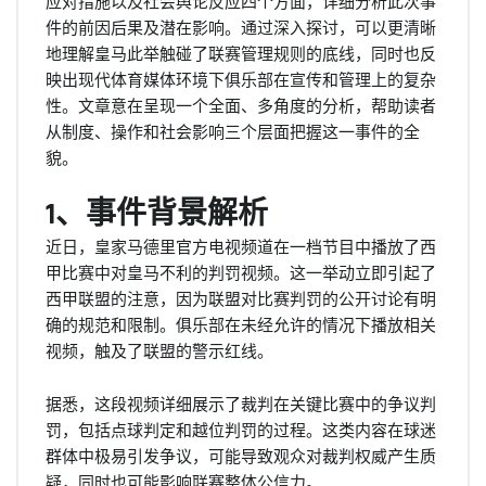
应对措施以及社会舆论反应四个方面，详细分析此次事
件的前因后果及潜在影响。通过深入探讨，可以更清晰
地理解皇马此举触碰了联赛管理规则的底线，同时也反
映出现代体育媒体环境下俱乐部在宣传和管理上的复杂
性。文章意在呈现一个全面、多角度的分析，帮助读者
从制度、操作和社会影响三个层面把握这一事件的全
貌。
1、事件背景解析
近日，皇家马德里官方电视频道在一档节目中播放了西
甲比赛中对皇马不利的判罚视频。这一举动立即引起了
西甲联盟的注意，因为联盟对比赛判罚的公开讨论有明
确的规范和限制。俱乐部在未经允许的情况下播放相关
视频，触及了联盟的警示红线。
据悉，这段视频详细展示了裁判在关键比赛中的争议判
罚，包括点球判定和越位判罚的过程。这类内容在球迷
群体中极易引发争议，可能导致观众对裁判权威产生质
疑，同时也可能影响联赛整体公信力。