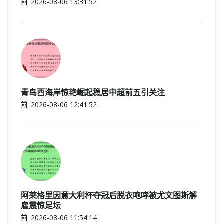
2026-08-06 13:31:52
青岛西海岸惊艳崛起稳居中超前五引关注
2026-08-06 12:41:52
阿莱格里因意大利杯夺冠后脱衣咆哮被尤文图斯解
雇震惊足坛
2026-08-06 11:54:14