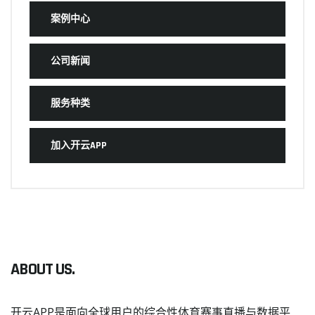
案例中心
公司新闻
服务种类
加入开云APP
ABOUT US.
开云APP是面向全球用户的综合性体育赛事直播与数据平