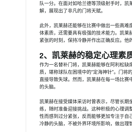
队一分。在面对如哈兰德等顶级射手时，凯
解，展现出了非凡的门将天赋。
此外，凯莱赫还能够在比赛中做出一些高难
体素质，还需要具有极强的技术能力。凯莱
紧张的时刻，保持冷静并作出正确反应。他
2、凯莱赫的稳定心理素
作为一名替补门将，凯莱赫能够在阿利松缺
质，堪称球队在困境中的“定海神针”。门将
直接导致失球。然而，凯莱赫在每一场比赛
的头脑。
凯莱赫在接受媒体采访时曾表示，尽管长期
练，随时准备迎接挑战。这种积极的心理调
性而感到过分紧张，反而能够更加专注于自
冷静的头脑，不被外界环境所影响，做出理