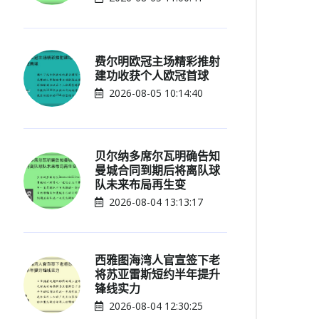
费尔明欧冠主场精彩推射
建功收获个人欧冠首球
2026-08-05 10:14:40
贝尔纳多席尔瓦明确告知
曼城合同到期后将离队球
队未来布局再生变
2026-08-04 13:13:17
西雅图海湾人官宣签下老
将苏亚雷斯短约半年提升
锋线实力
2026-08-04 12:30:25