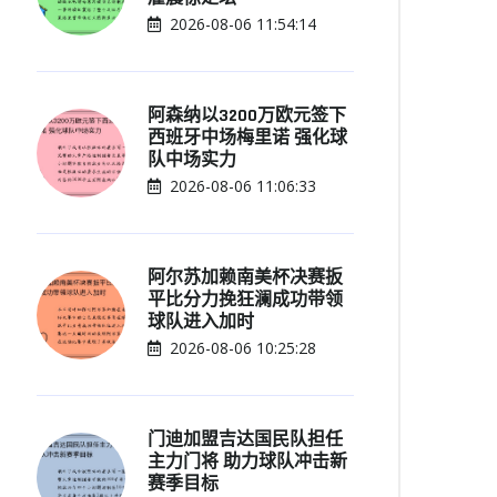
2026-08-06 11:54:14
阿森纳以3200万欧元签下
西班牙中场梅里诺 强化球
队中场实力
2026-08-06 11:06:33
阿尔苏加赖南美杯决赛扳
平比分力挽狂澜成功带领
球队进入加时
2026-08-06 10:25:28
门迪加盟吉达国民队担任
主力门将 助力球队冲击新
赛季目标