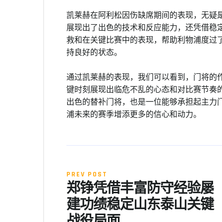
凯莱赫在阿利松因伤缺席期间的表现，无疑
展现出了出色的技术和反应能力，还凭借稳
救和在关键比赛中的表现，帮助利物浦度过
持良好的状态。
通过凯莱赫的表现，我们可以看到，门将的
键时刻展现出临危不乱的心态和对比赛节奏
出色的替补门将，也是一位能够承担起主力
浦未来的赛季增添更多的信心和动力。
PREV POST
郑铮凭借丰富防守经验屡
建功绩稳定山东泰山关键
战役局面