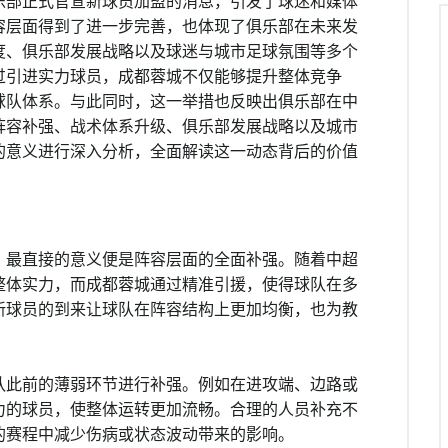
乐部正式官宣新球员加盟的消息，引发了球迷和媒体
容层面得到了进一步完善，也体现了俱乐部在未来发
度、俱乐部发展战略以及球迷与城市足球氛围等多个
过引进实力球员，成都蓉城不仅能够提升整体竞争
球队体系。与此同时，这一举措也反映出俱乐部在中
阵容补强、战术体系升级、俱乐部发展战略以及城市
的意义进行深入分析，全面解读这一动态背后的价值
，最直接的意义便是阵容层面的全面补强。随着中超
整体实力，而成都蓉城通过精准引援，使得球队在多
新球员的到来让球队在阵容结构上更加均衡，也为教
队此前的薄弱环节进行补强。例如在进攻端、边路或
力的球员，使整体运转更加流畅。合理的人员补充不
的赛程中减少伤病或状态波动带来的影响。