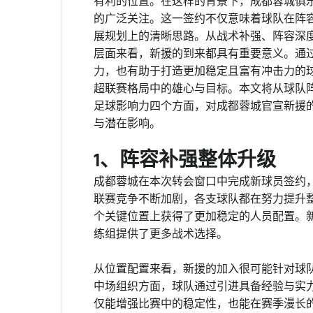
有利的位置。在这样的背景下，成都蓉城俱
的广泛关注。这一签约不仅意味着球队在阵
展规划上的清晰思路。从战术补强、阵容深
层面来看，新援的到来都具有重要意义。通
力，也有助于打造更加稳定且富有冲击力的
超联赛格局中的雄心与目标。本文将从球队
足球影响力四个方面，对成都蓉城官宣新援
与潜在影响。
1、阵容补强整体升级
成都蓉城在本次转会窗口中完成新球员签约
联赛竞争不断加剧，各支球队都在努力提升
个关键位置上获得了更加稳定的人员配置。
练组提供了更多战术选择。
从位置配置来看，新援的加入很可能针对球
中场组织方面，球队通过引进具备经验与实
仅能增强比赛中的稳定性，也能在赛季漫长