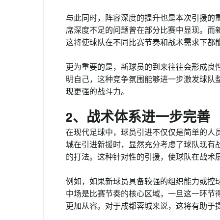
与此同时，阵容深度的提升也是本次引援的
席深度不足的问题曾在部分比赛中显现。而
这将使球队在不同比赛节奏和战术需求下都
更为重要的是，新球员的到来往往会形成良
明自己，这种竞争氛围能够进一步激发球队
现更强的战斗力。
2、战术体系进一步完善
在现代足球中，球员引进不仅仅是简单的人
城在引进新援时，显然充分考虑了球队现有
的打法。这种针对性的引援，使球队在战术
例如，如果新球员具备较强的组织能力或控
中场是比赛节奏的核心区域，一旦这一环节
更加从容。对于成都蓉城来说，这将有助于