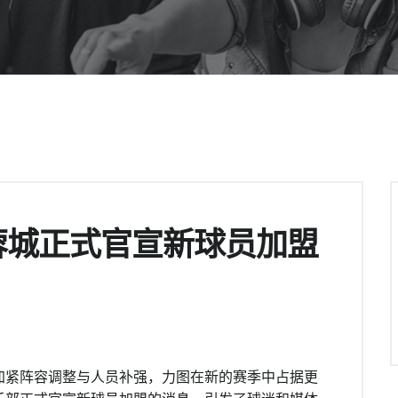
蓉城正式官宣新球员加盟
加紧阵容调整与人员补强，力图在新的赛季中占据更