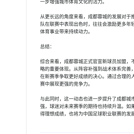
一步增强城市体育文化的活力。
从更长远的角度来看，成都蓉城的发展对于
队在联赛中表现出色时，往往会激励更多年
体育事业带来持续动力。
总结：
综合来看，成都蓉城正式官宣新球员加盟，
略的重要体现。从阵容补强到战术体系完善
在新赛季争取更好成绩的决心。通过合理的
赛中展现更强的竞争力。
与此同时，这一动态也进一步提升了成都城
强，球迷对未来赛季的期待也持续升温。如
得理想成绩，也将为中国足球职业联赛的发