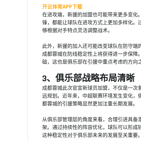
开云体育APP下载
在进攻端，新援的加盟也可能带来更多变化
锋，都能让球队在进攻方式上更加多样化。
够根据对手特点灵活调整战术。
此外，新援的加入还可能改变球队在防守端
成都蓉城在防线稳定性上将获得进一步保障
础，这也是俱乐部在引援中重点考虑的方向
3、俱乐部战略布局清晰
成都蓉城此次官宣新球员加盟，不仅是一次
远规划。近年来，中超联赛环境发生变化，
都蓉城的引援策略显然更加注重长期发展。
从俱乐部管理层的角度来看，合理引进具备
架。通过持续性的阵容优化，球队可以形成
这种稳定性对于俱乐部未来的发展至关重要