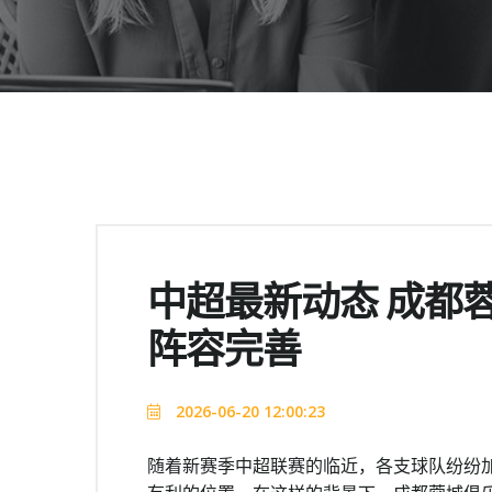
中超最新动态 成都
阵容完善
2026-06-20 12:00:23
随着新赛季中超联赛的临近，各支球队纷纷