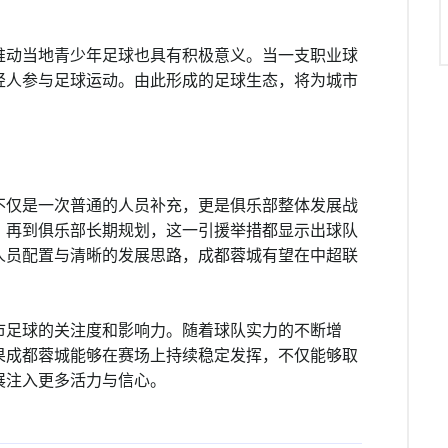
推动当地青少年足球也具有积极意义。当一支职业球
轻人参与足球运动。由此形成的足球生态，将为城市
不仅是一次普通的人员补充，更是俱乐部整体发展战
，再到俱乐部长期规划，这一引援举措都显示出球队
人员配置与清晰的发展思路，成都蓉城有望在中超联
市足球的关注度和影响力。随着球队实力的不断增
果成都蓉城能够在赛场上持续稳定发挥，不仅能够取
展注入更多活力与信心。