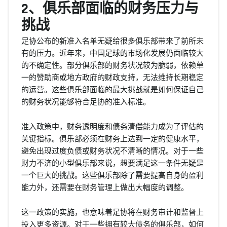
2、俱乐部面临的财务压力与
挑战
足协公布的新准入名单无疑给很多俱乐部带来了前所未
有的压力。近年来，中国足球的市场化发展仍面临较大
的不确定性。部分俱乐部的财务状况较为脆弱，依赖单
一的赞助商或地方政府的财政支持，无法维持长期稳定
的运营。这些俱乐部面临的最大挑战就是如何保证自己
的财务状况能够符合足协的准入标准。
准入政策中，财务透明度和债务清偿能力成为了评估的
关键指标。俱乐部必须在财务上达到一定的健康水平，
避免出现过度负债或财务状况不清晰的情况。对于一些
财力不济的小型俱乐部来说，想要满足这一条件无疑是
一个巨大的挑战。这些俱乐部除了需要提高自身的盈利
能力外，还需要在财务管理上做出大幅度的调整。
这一政策的实施，也意味着足协将在财务审计和监督上
投入更多资源。对于一些拥有较大债务的俱乐部，如何