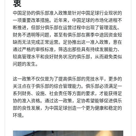
衷
中国足协的俱乐部准入政策是针对中国足球行业现状的
一项重要改革措施。近年来，中国足球的市场化进程不
断推进，但部分俱乐部在运营过程中出现了管理混乱、
财务不透明等问题，甚至有俱乐部在赛季中途因资金短
缺而无法完成正常运营。足协推出这一准入政策，意在
通过严格的审核标准，筛选出那些具有持续发展能力、
较高管理水平和良好财务状况的俱乐部，从而避免类似
问题的发生。
这一政策不仅仅是为了提高俱乐部的竞技水平，更多的
关注点在于俱乐部的综合管理能力。俱乐部必须满足一
系列财务、设施、社会责任等方面的要求，才能获得足
协的准入资格。通过这一政策，足协希望能够促进俱乐
部的良性发展，为中国足球创造一个更为健康和稳定的
环境。