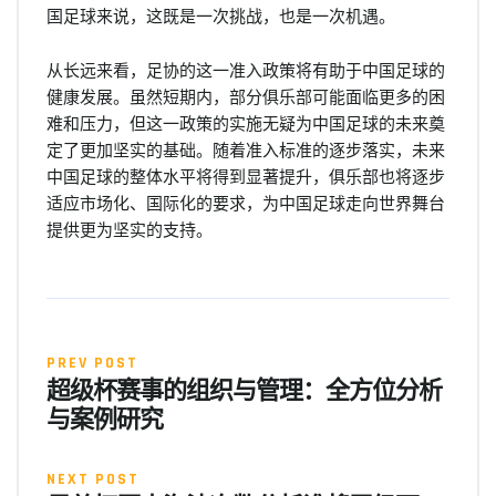
国足球来说，这既是一次挑战，也是一次机遇。
从长远来看，足协的这一准入政策将有助于中国足球的
健康发展。虽然短期内，部分俱乐部可能面临更多的困
难和压力，但这一政策的实施无疑为中国足球的未来奠
定了更加坚实的基础。随着准入标准的逐步落实，未来
中国足球的整体水平将得到显著提升，俱乐部也将逐步
适应市场化、国际化的要求，为中国足球走向世界舞台
提供更为坚实的支持。
PREV POST
超级杯赛事的组织与管理：全方位分析
与案例研究
NEXT POST