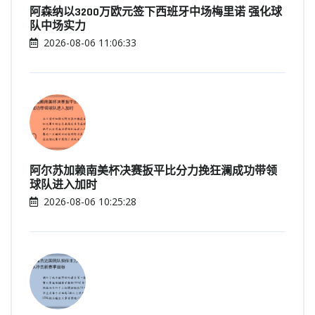
阿森纳以3200万欧元签下西班牙中场梅里诺 强化球
队中场实力
2026-08-06 11:06:33
阿尔苏加赖南美杯决赛扳平比分力挽狂澜成功带领
球队进入加时
2026-08-06 10:25:28