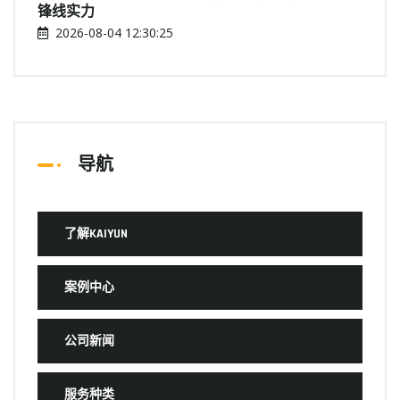
锋线实力
2026-08-04 12:30:25
导航
了解KAIYUN
案例中心
公司新闻
服务种类