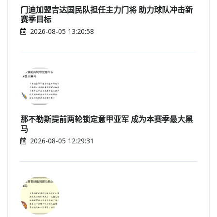
门迪加盟吉达国民队担任主力门将 助力球队冲击新
赛季目标
2026-08-05 13:20:58
那不勒斯提前两轮锁定意甲亚军 成为本赛季最大黑
马
2026-08-05 12:29:31