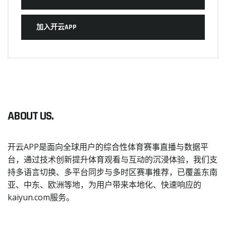
加入开云APP
ABOUT US.
开云APP是面向全球用户的综合性体育赛事直播与数据平
台，通过技术创新提升体育观看与互动的沉浸体验，我们支
持多语言切换、多平台同步与多时区赛事推荐，已覆盖东南
亚、中东、欧洲等地，为用户带来本地化、快速响应的
kaiyun.com服务。