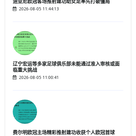
迪亚尼欧冠客场推射建功助女足率先打破僵局
2026-08-05 11:44:13
辽宁宏运等多家足球俱乐部未能通过准入审核或面
临重大挑战
2026-08-05 11:00:41
费尔明欧冠主场精彩推射建功收获个人欧冠首球