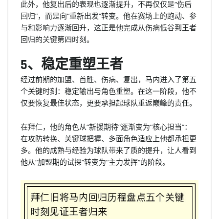
此外，他复出后的表现也逐渐提升，不再仅仅是“伤后
回归”，而是向“重新出发”转变。他在赛场上的跑动、参
与和影响力逐渐回升，这正是他完成从伤病低谷到王者
回归的关键第四时刻。
5、稳定重塑王者
经过前期的加盟、首胜、伤病、复出，马内进入了第五
个关键时刻：稳定输出与角色重塑。在这一阶段，他不
仅要恢复最佳状态，更要承担起球队重返巅峰的责任。
在拜仁，他的角色从“新援期待”逐渐变为“核心担当”：
在攻防转换、关键球把握、多面角色适应上他都承担更
多。他的成熟与经验为球队带来了质的提升，让人看到
他从“加盟期的试探”转变为“主力发挥”的阶段。