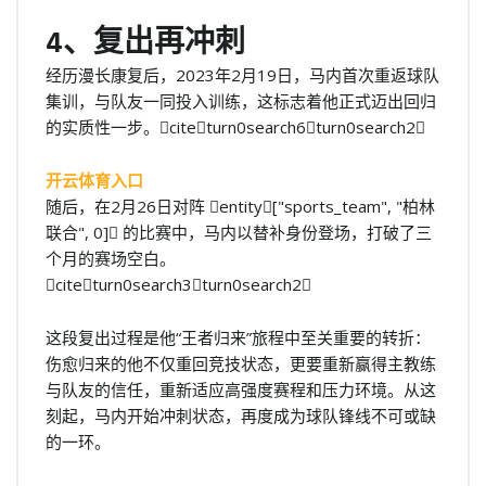
4、复出再冲刺
经历漫长康复后，2023年2月19日，马内首次重返球队
集训，与队友一同投入训练，这标志着他正式迈出回归
的实质性一步。citeturn0search6turn0search2
开云体育入口
随后，在2月26日对阵 entity["sports_team", "柏林
联合", 0] 的比赛中，马内以替补身份登场，打破了三
个月的赛场空白。
citeturn0search3turn0search2
这段复出过程是他“王者归来”旅程中至关重要的转折：
伤愈归来的他不仅重回竞技状态，更要重新赢得主教练
与队友的信任，重新适应高强度赛程和压力环境。从这
刻起，马内开始冲刺状态，再度成为球队锋线不可或缺
的一环。