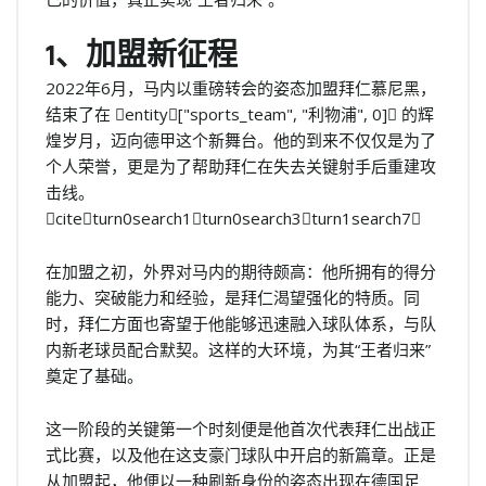
1、加盟新征程
2022年6月，马内以重磅转会的姿态加盟拜仁慕尼黑，
结束了在 entity["sports_team", "利物浦", 0] 的辉
煌岁月，迈向德甲这个新舞台。他的到来不仅仅是为了
个人荣誉，更是为了帮助拜仁在失去关键射手后重建攻
击线。
citeturn0search1turn0search3turn1search7
在加盟之初，外界对马内的期待颇高：他所拥有的得分
能力、突破能力和经验，是拜仁渴望强化的特质。同
时，拜仁方面也寄望于他能够迅速融入球队体系，与队
内新老球员配合默契。这样的大环境，为其“王者归来”
奠定了基础。
这一阶段的关键第一个时刻便是他首次代表拜仁出战正
式比赛，以及他在这支豪门球队中开启的新篇章。正是
从加盟起，他便以一种刷新身份的姿态出现在德国足