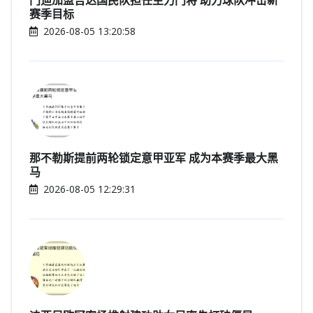
门迪加盟吉达国民队担任主力门将 助力球队冲击新
赛季目标
2026-08-05 13:20:58
那不勒斯提前两轮锁定意甲亚军 成为本赛季最大黑
马
2026-08-05 12:29:31