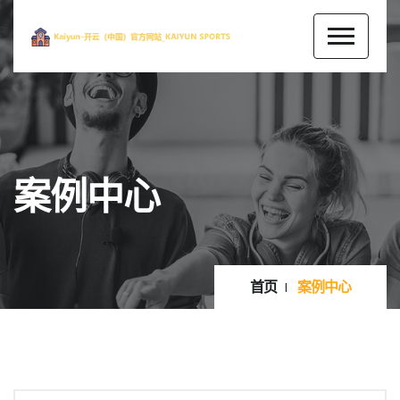
案例中心
首页
案例中心