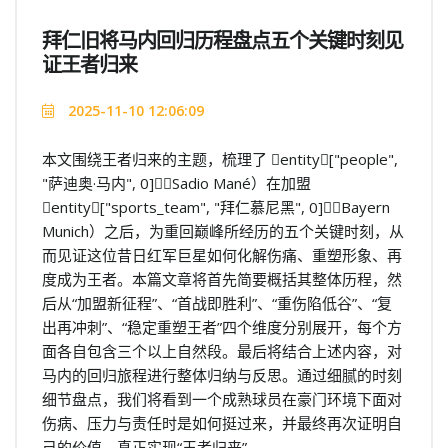
拜仁旧将马内回归历程盘点五个关键时刻见
证王者归来
2025-11-10 12:06:09
本文围绕王者归来的主题，梳理了 entity["people",
"萨迪奥·马内", 0]（Sadio Mané）在加盟
entity["sports_team", "拜仁慕尼黑", 0]（Bayern
Munich）之后，为重回巅峰所经历的五个关键时刻，从
而见证这位昔日红军巨星如何化解伤痛、重塑形象、再
度成为王者。本篇文章将首先简要概括其整体历程，然
后从“加盟新征程”、“首战即胜利”、“重伤陷低谷”、“复
出再冲刺”、“稳定重塑王者”四个维度分别展开，每个方
面各自包含三个以上自然段。最后将结合上述内容，对
马内的回归旅程进行整体归纳与反思。通过细腻的时刻
细节盘点，我们将看到一个成熟球员在豪门环境下面对
伤病、压力与责任时是如何挺过来，并最终再次证明自
己的价值，真正实现“王者归来”。