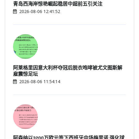
青岛西海岸惊艳崛起稳居中超前五引关注
2026-08-06 12:41:52
阿莱格里因意大利杯夺冠后脱衣咆哮被尤文图斯解
雇震惊足坛
2026-08-06 11:54:14
阿森纳以3200万欧元签下西班牙中场梅里诺 强化球