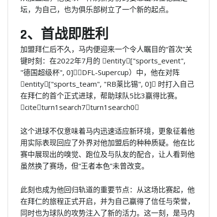
坛，为自己，也为俱乐部树立了一个新的起点。
2、首战即胜利
加盟拜仁后不久，马内便迎来一个令人瞩目的“首次”关
键时刻：在2022年7月的 entity["sports_event",
"德国超级杯", 0]（DFL-Supercup）中，他在对阵
entity["sports_team", "RB莱比锡", 0] 时打入自己
在拜仁的首个正式进球，帮助球队5比3赢得比赛。
citeturn1search7turn1search0
这个进球不仅意味着马内迅速适应新环境，更象征着他
用实际表现回应了外界对他加盟后的种种质疑。他在比
赛中展现出的嗅觉、跑位及与队友的配合，让人看到他
虽然换了赛场，但“王者本色”未曾改变。
此刻也成为他回归轨道的重要节点：从这场比赛起，他
在拜仁的旅程正式开启，并为自己赢得了信任与荣誉，
同时也为球队的攻势注入了新的活力。这一刻，是马内