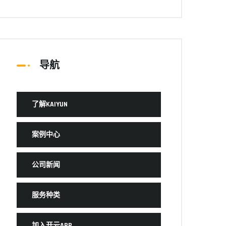
导航
了解KAIYUN
案例中心
公司新闻
服务种类
加入开云APP