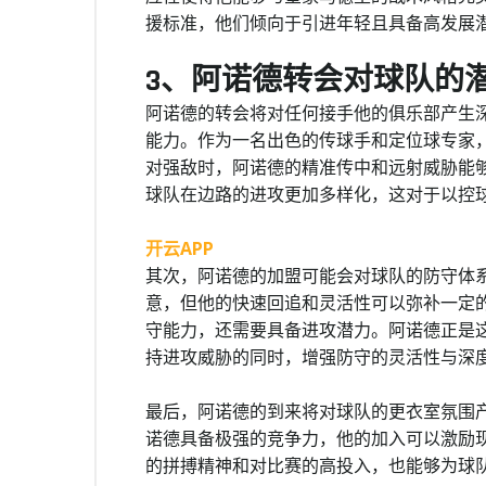
援标准，他们倾向于引进年轻且具备高发展
3、阿诺德转会对球队的
阿诺德的转会将对任何接手他的俱乐部产生
能力。作为一名出色的传球手和定位球专家
对强敌时，阿诺德的精准传中和远射威胁能
球队在边路的进攻更加多样化，这对于以控
开云APP
其次，阿诺德的加盟可能会对球队的防守体
意，但他的快速回追和灵活性可以弥补一定
守能力，还需要具备进攻潜力。阿诺德正是这
持进攻威胁的同时，增强防守的灵活性与深
最后，阿诺德的到来将对球队的更衣室氛围
诺德具备极强的竞争力，他的加入可以激励
的拼搏精神和对比赛的高投入，也能够为球