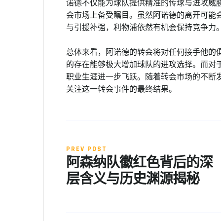
诺德不仅能为球队提供精准的传球与进攻威
会市场上备受瞩目。虽然阿诺德的离开可能
与引援补强，利物浦依然有机会保持竞争力
总体来看，阿诺德的转会将对任何接手他的
的存在能够极大增加球队的进攻选择。而对
职业生涯进一步飞跃。随着转会市场的不断
关注这一转会事件的最终结果。
PREV POST
阿森纳队徽红色背后的深
层含义与历史渊源揭秘