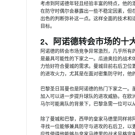
考虑到阿诺德年轻且经验丰富的特点，他的
在防守时偶尔会暴露出一些不稳定因素，但
出色的判断弥补这一点。这样全面的技术和
目标。
2、阿诺德转会市场的十
阿诺德的转会市场竞争异常激烈，几乎所有
是最具可能性的下家之一。瓜迪奥拉的战术
力恰好符合曼城的需求。曼城目前右后卫位
的进攻火力，尤其是在面对密集防守时，他
巴黎圣日耳曼也是阿诺德的热门下家之一。
加入可以进一步提升球队的进攻威胁。在欧
马尔可能离队的背景下，巴黎急需一位可以
除了曼城和巴黎，西甲的皇家马德里同样将
寻找一位能够兼具防守与进攻的右后卫，以
应性使得他能够与皇家马德里的战术风格完