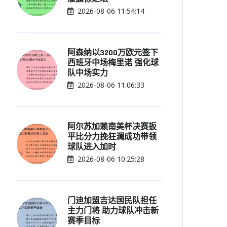
2026-08-06 11:54:14
阿森纳以3200万欧元签下
西班牙中场梅里诺 强化球
队中场实力
2026-08-06 11:06:33
阿尔苏加赖南美杯决赛扳
平比分力挽狂澜成功带领
球队进入加时
2026-08-06 10:25:28
门迪加盟吉达国民队担任
主力门将 助力球队冲击新
赛季目标