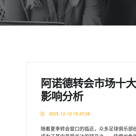
阿诺德转会市场十
影响分析
2025-12-12 15:37:38
随着夏季转会窗口的临近，众多足球俱乐部