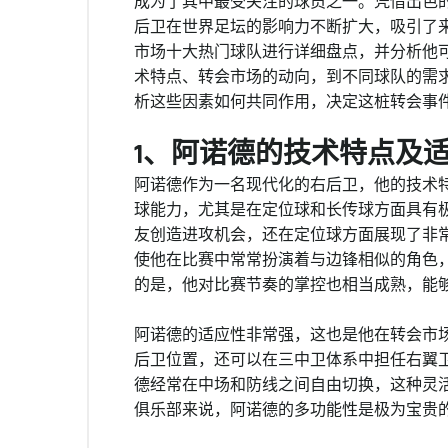
成为了其中最受关注的球员之一。凭借出色
后卫在世界足坛的影响力不断扩大，吸引了
市场十大热门球队进行详细盘点，并分析他
术特点、转会市场的动向，到不同球队的需
析这些因素如何共同作用，决定这桩转会事
1、阿诺德的技术特点及
阿诺德作为一名现代化的右后卫，他的技术
球能力，尤其是在定位球和长传球方面具有
友创造进攻机会，还在定位球方面展现了非
使他在比赛中常常扮演着与边锋相似的角色
的是，他对比赛节奏的掌控也相当成熟，能
阿诺德的适应性非常强，这也是他在转会市
后卫位置，还可以在三中卫体系中担任右翼
德经常在中场和防线之间自由切换，这种灵
俱乐部来说，阿诺德的多功能性是极为宝贵