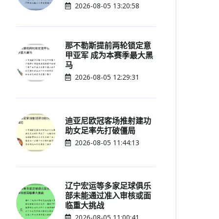
2026-08-05 13:20:58
那不勒斯提前两轮锁定意
甲亚军 成为本赛季最大黑
马
2026-08-05 12:29:31
迪亚尼欧冠客场推射建功
助女足率先打破僵局
2026-08-05 11:44:13
辽宁宏运等多家足球俱乐
部未能通过准入审核或面
临重大挑战
2026-08-05 11:00:41