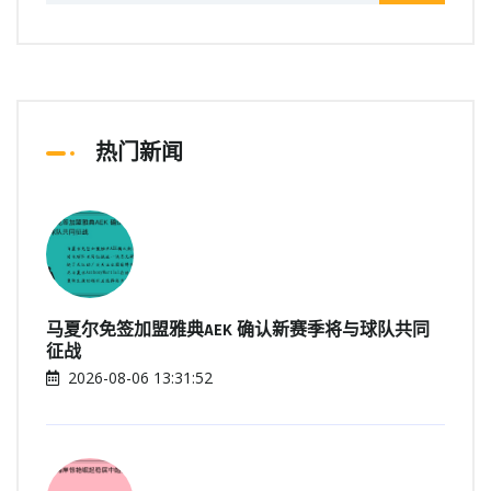
热门新闻
马夏尔免签加盟雅典AEK 确认新赛季将与球队共同
征战
2026-08-06 13:31:52