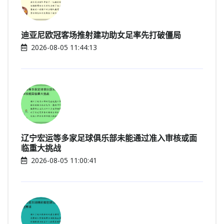
迪亚尼欧冠客场推射建功助女足率先打破僵局
2026-08-05 11:44:13
辽宁宏运等多家足球俱乐部未能通过准入审核或面
临重大挑战
2026-08-05 11:00:41