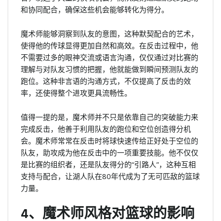
和协同配合，确保这些机会能够转化为得分。
魔术师能够洞察到队友的意图，这种默契配合的艺术，
使得他的传球显得更加自然和高效。在反击过程中，他
不需要过多的眼神交流或语言沟通，仅仅通过对比赛的
理解与对队友习惯的把握，他就能做到瞬间预测队友的
跑位。这种非言语的沟通方式，不仅提高了反击的效
率，还使得整个进攻更具流畅性。
值得一提的是，魔术师并不只是依靠自己的突破能力来
完成反击，他善于利用队友的跑位和空位创造得分机
会。魔术师常常在反击时将球快速传给正好处于空位的
队友，助攻成为他在反击中的一项重要技能。他不仅仅
是比赛的组织者，还是队友得分的“引路人”，这种互相
支持与配合，让湖人队在80年代成为了无可匹敌的篮球
力量。
4、魔术师风格对篮球的影响