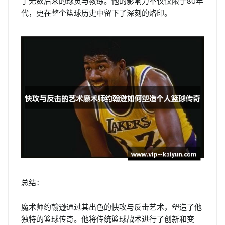
了无数后来的球员与教练。他的影响力不仅仅限于80年
代，更在整个篮球历史中留下了深刻的烙印。
总结：
魔术师约翰逊通过其出色的快攻与反击艺术，塑造了他
独特的篮球传奇。他将传统篮球战术进行了创新和变