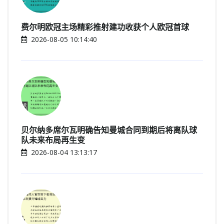
费尔明欧冠主场精彩推射建功收获个人欧冠首球
2026-08-05 10:14:40
贝尔纳多席尔瓦明确告知曼城合同到期后将离队球
队未来布局再生变
2026-08-04 13:13:17