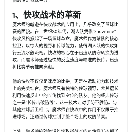
他的传奇篮球生涯。
1、快攻战术的革新
魔术师约翰逊在快攻战术的应用上，几乎改变了篮球比
赛的面貌。在上世纪80年代，湖人队凭借“Showtime”
快攻风格掀起了一场篮球革命。魔术师作为球队的核心
控卫，以惊人的视野和传球能力，使得湖人队的快攻如
行云流水般流畅。快攻的核心在于迅速从防守转换为进
攻，而魔术师通过极快的反应速度与精准的长传，迅速
将比赛节奏推向高潮。
他的快攻不仅仅是速度的比拼，更是在运动能力和技术
上的完美结合。魔术师具有独特的传球视野，尤其擅长
利用快速反击中的长传找到空位的队友。他的经典传球
之一是“长传击破防线”，这一技术让对手防不胜防。与
其他控球后卫相比，魔术师在快攻中的作用不仅限于推
进球场，还通过传球控制了整个场上的攻防节奏。
此外，魔术师约翰逊通过快攻将战术的灵活性发挥到了