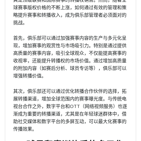
球赛事版权价格的不断上涨，如何通过有效的管理和策
略提升赛事和转播收入，成为俱乐部管理者必须面对的
挑战。
首先，俱乐部可以通过加强赛事内容的生产与多元化呈
现，增加赛事的观赏性与市场吸引力。特别是通过提供
高质量的赛事内容，吸引全球观众，不仅能提高赛事的
收视率，还能提升转播权的市场价值。通过增加高质量
的附加内容（如赛后分析、球员专访等），俱乐部可以
增强转播价值。
其次，俱乐部还可以通过优化转播合作伙伴的选择，拓
展转播渠道，增加全球范围内的赛事曝光度。与传统电
视台合作之外，数字平台和OTT（网络视频服务）也逐
渐成为重要的转播渠道，尤其是在年轻球迷群体中，借
助社交媒体和数字平台的多屏互动，可以最大化赛事的
传播效果。