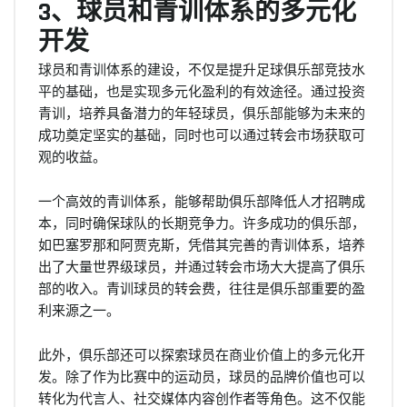
3、球员和青训体系的多元化
开发
球员和青训体系的建设，不仅是提升足球俱乐部竞技水
平的基础，也是实现多元化盈利的有效途径。通过投资
青训，培养具备潜力的年轻球员，俱乐部能够为未来的
成功奠定坚实的基础，同时也可以通过转会市场获取可
观的收益。
一个高效的青训体系，能够帮助俱乐部降低人才招聘成
本，同时确保球队的长期竞争力。许多成功的俱乐部，
如巴塞罗那和阿贾克斯，凭借其完善的青训体系，培养
出了大量世界级球员，并通过转会市场大大提高了俱乐
部的收入。青训球员的转会费，往往是俱乐部重要的盈
利来源之一。
此外，俱乐部还可以探索球员在商业价值上的多元化开
发。除了作为比赛中的运动员，球员的品牌价值也可以
转化为代言人、社交媒体内容创作者等角色。这不仅能