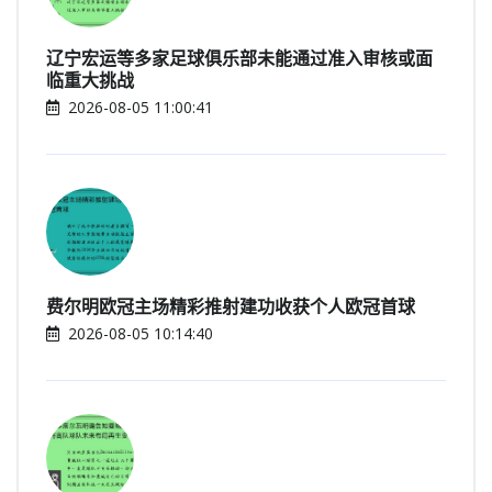
辽宁宏运等多家足球俱乐部未能通过准入审核或面
临重大挑战
2026-08-05 11:00:41
费尔明欧冠主场精彩推射建功收获个人欧冠首球
2026-08-05 10:14:40