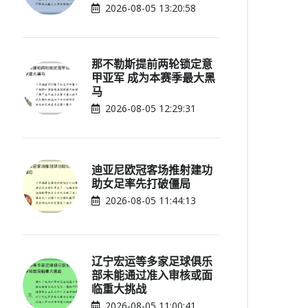
2026-08-05 13:20:58
那不勒斯提前两轮锁定意
甲亚军 成为本赛季最大黑
马
2026-08-05 12:29:31
迪亚尼欧冠客场推射建功
助女足率先打破僵局
2026-08-05 11:44:13
辽宁宏运等多家足球俱乐
部未能通过准入审核或面
临重大挑战
2026-08-05 11:00:41