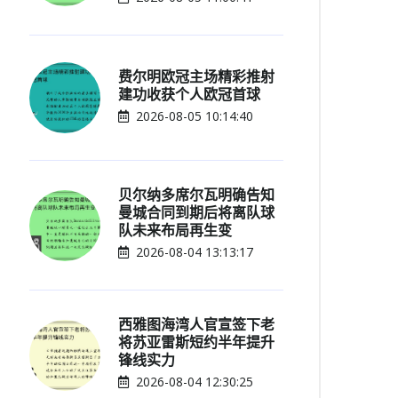
费尔明欧冠主场精彩推射
建功收获个人欧冠首球
2026-08-05 10:14:40
贝尔纳多席尔瓦明确告知
曼城合同到期后将离队球
队未来布局再生变
2026-08-04 13:13:17
西雅图海湾人官宣签下老
将苏亚雷斯短约半年提升
锋线实力
2026-08-04 12:30:25