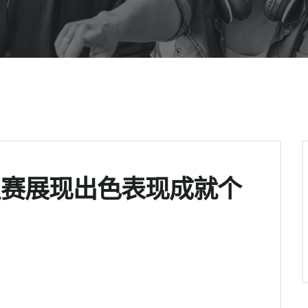
星赛展现出色表现成就个