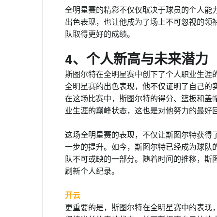
全明星赛的精彩不仅仅取决于球员的个人能
出色表现，也让他成为了场上不可忽视的领
队取得更好的成绩。
4、个人新高与未来潜力
斯图尔特在全明星赛中创下了个人职业生涯
全明星赛的出色表现，他不仅证明了自己的
在这场比赛中，斯图尔特的得分、篮板和盖
业生涯的巅峰状态，这也是对他努力的最好
这场全明星赛的表现，不仅让斯图尔特获得
一步的提升。如今，斯图尔特已经成为球队
队不可或缺的一部分。随着时间的推移，斯
刷新个人纪录。
开云
更重要的是，斯图尔特在全明星赛中的表现