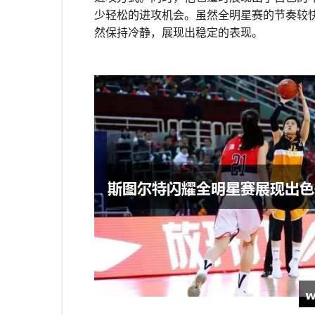
少轻松的进攻机会。虽然全明星赛的节奏较
然保持冷静，展现出稳定的表现。