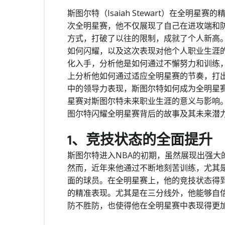
斯图尔特（Isaiah Stewart）在全明
次全明星赛，他不仅展现了自己在进攻端和
方式，打破了以往的限制，成就了个人新高
如何闪耀，以及这次表现对他个人职业生涯
化入手，分析他是如何通过不懈努力和训练
上分析他如何通过适应全明星赛的节奏，打
中的领导力表现，斯图尔特如何成为全明星
星赛对斯图尔特未来职业生涯的意义与影响
图尔特闪耀全明星赛背后的故事及其未来潜
1、竞技状态的全面提升
斯图尔特进入NBA的初期，虽然展现出强大
然而，近年来他通过不断地刻苦训练，尤其
面的球员。在全明星赛上，他的竞技状态得
的精准表现。尤其是在三分线外，他能够自
防不胜防，也使得他在全明星赛中表现得更