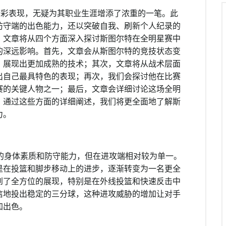
星赛的精彩表现，无疑为其职业生涯增添了浓重的一笔。此
防守端的出色能力，还以突破自我、刷新个人纪录的
。文章将从四个方面深入探讨斯图尔特在全明星赛中
的深远影响。首先，文章会从斯图尔特的竞技状态变
，展现出更加成熟的技术；其次，文章将从战术层面
出自己最具特色的表现；再次，我们会探讨他在比赛
赛的关键人物之一；最后，文章会详细讨论这场全明
。通过这些方面的详细阐述，我们将更全面地了解斯
力。
的身体素质和防守能力，但在进攻端相对较为单一。
是在投篮和脚步移动上的进步，逐渐转变为一名更全
到了全方位的展现，特别是在外线投篮和快速反击中
信地投出稳定的三分球，这种进攻威胁的增加让对手
加出色。