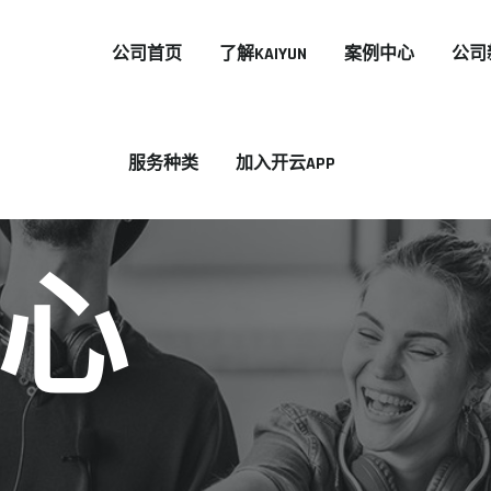
公司首页
了解KAIYUN
案例中心
公司
服务种类
加入开云APP
心