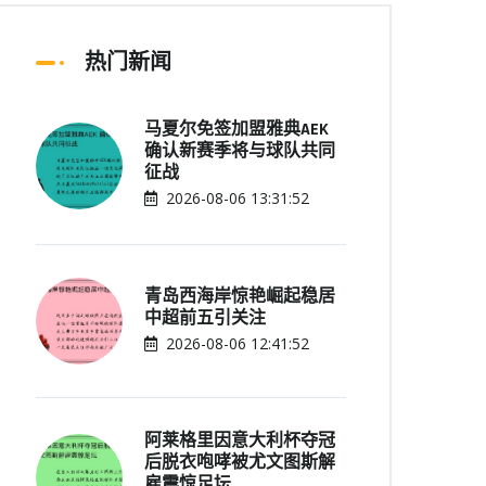
热门新闻
马夏尔免签加盟雅典AEK
确认新赛季将与球队共同
征战
2026-08-06 13:31:52
青岛西海岸惊艳崛起稳居
中超前五引关注
2026-08-06 12:41:52
阿莱格里因意大利杯夺冠
后脱衣咆哮被尤文图斯解
雇震惊足坛