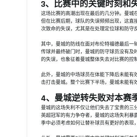
3、比赛中的关键时刻和
这场比赛的高潮出现在最后的几分钟。曼城
但在比赛后期，球队的失误频频出现，这直
次致命的失误，尤其是在处理定位球和防守
其中，曼城的防线在面对布伦特福德最后一
传球并最终破门时，曼城的防守球员没有及
的失误，也象征着曼城整体失去对比赛的控
此外，曼城的中场球员在体能下降后未能有
击打击曼城。整个比赛下半场，曼城未能有
4、曼城逆转失败对本赛
曼城的这场失利不仅让他们失去了宝贵的三
英超冠军的有力争夺者，曼城的这场失利暴
季中必须考虑如何让替补球员有更好的表现