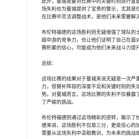
此外，曼城需要对比赛中的关键时刻进行复
场失利也为曼城提供了宝贵的警示，尤其是
在比赛中灵活调整战术，是他们未来需要解
布伦特福德的这场胜利则无疑增强了球队的
超中游的竞争力，也让他们证明了自己在面
赛积累的信心，可能成为他们未来战斗力提
总结：
这场比赛的结果对于曼城来说无疑是一次严
力，但替补阵容的深度不足和关键时刻的失
势。对曼城而言，这场比赛的失利不仅暴露
了严峻的挑战。
布伦特福德则通过这场精彩的逆转，展示了
德来说，这场胜利不仅是三分，更是信心的
需要从这场失利中汲取教训，为未来的挑战