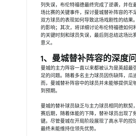
列失误，布伦特福德最终完成了逆袭，并在
场比赛的关键事件，探讨曼城替补阵容的不
双方球员的表现如何导致这场戏剧性的结果
的影响；其次，将详细讨论布伦特福德如何
的关键时刻和球员失误，最后则总结这场比
意义。
1、曼城替补阵容的深度
曼城的主力阵容一直以来都被认为是英超最
足的问题。随着多名主力球员因伤缺阵，瓜
而，曼城替补阵容中的球员并未能够提供足
到预期。
曼城的替补球员缺乏与主力球员相同的默契
赛后期，随着体能的下降，替补球员出现了
键。尽管曼城在开局阶段展现了高水平的控
最终未能维持住领先优势。