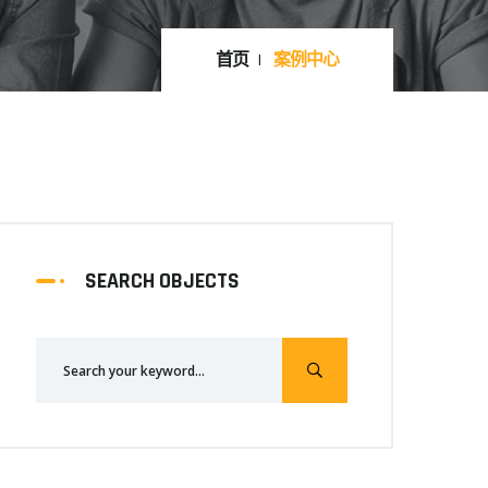
首页
案例中心
SEARCH OBJECTS