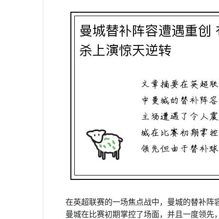
在英超联赛的一场焦点战中，曼城的替补阵
曼城在比赛初期掌控了场面，并且一度领先