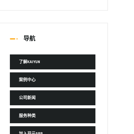
导航
了解KAIYUN
案例中心
公司新闻
服务种类
加入开云APP