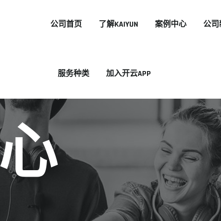
公司首页
了解KAIYUN
案例中心
公司
服务种类
加入开云APP
心