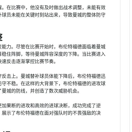
榷。在比赛中，他没有及时做出战术调整，未能有效
补球员未能在关键时刻站出来，导致曼城的整体防守
。
整
变能力。尽管在比赛开始时，布伦特福德面临着曼城
择稳住阵脚，等待曼城阵容深度的下降。当比赛进入
快速反击逐渐掌控比赛节奏。
守反击上。曼城替补球员体能下降后，布伦特福德迅
防守不稳。在这样的大背景下，布伦特福德的进攻球
了曼城的防线，并创造了数次威胁机会。
更加果断的进攻和高效的进球决断，成功完成了逆
，展示了布伦特福德在面对强队时的不畏强敌的决