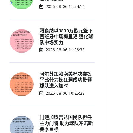
2026-08-06 11:54:14
阿森纳以3200万欧元签下
西班牙中场梅里诺 强化球
队中场实力
2026-08-06 11:06:33
阿尔苏加赖南美杯决赛扳
平比分力挽狂澜成功带领
球队进入加时
2026-08-06 10:25:28
门迪加盟吉达国民队担任
主力门将 助力球队冲击新
赛季目标