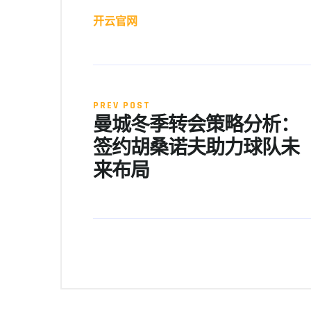
开云官网
PREV POST
曼城冬季转会策略分析：
签约胡桑诺夫助力球队未
来布局