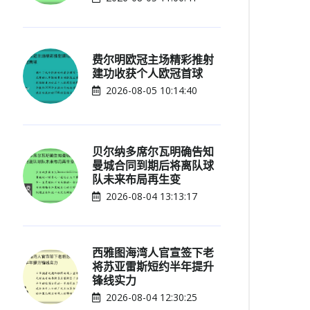
费尔明欧冠主场精彩推射
建功收获个人欧冠首球
2026-08-05 10:14:40
贝尔纳多席尔瓦明确告知
曼城合同到期后将离队球
队未来布局再生变
2026-08-04 13:13:17
西雅图海湾人官宣签下老
将苏亚雷斯短约半年提升
锋线实力
2026-08-04 12:30:25