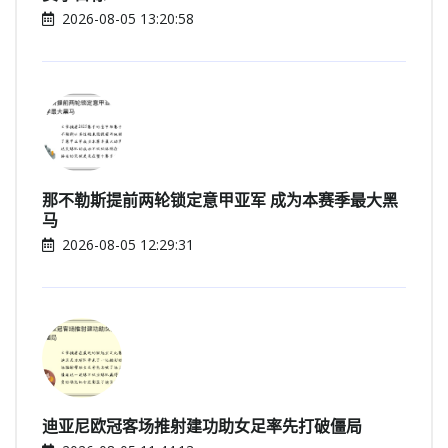
2026-08-05 13:20:58
那不勒斯提前两轮锁定意甲亚军 成为本赛季最大黑
马
2026-08-05 12:29:31
迪亚尼欧冠客场推射建功助女足率先打破僵局