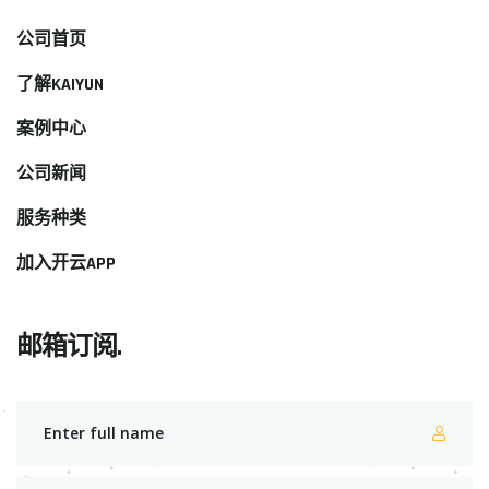
公司首页
了解KAIYUN
案例中心
公司新闻
服务种类
加入开云APP
邮箱订阅.