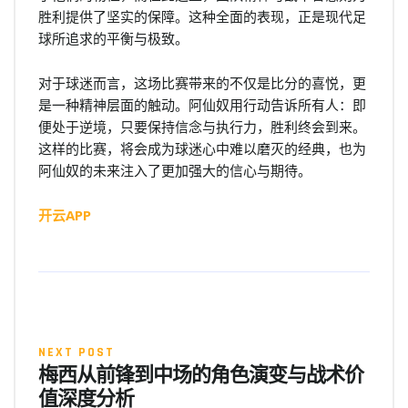
胜利提供了坚实的保障。这种全面的表现，正是现代足
球所追求的平衡与极致。
对于球迷而言，这场比赛带来的不仅是比分的喜悦，更
是一种精神层面的触动。阿仙奴用行动告诉所有人：即
便处于逆境，只要保持信念与执行力，胜利终会到来。
这样的比赛，将会成为球迷心中难以磨灭的经典，也为
阿仙奴的未来注入了更加强大的信心与期待。
开云APP
NEXT POST
梅西从前锋到中场的角色演变与战术价
值深度分析