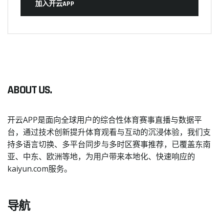
加入开云APP
ABOUT US.
开云APP是面向全球用户的综合性体育赛事直播与数据平
台，通过技术创新提升体育观看与互动的沉浸体验，我们支
持多语言切换、多平台同步与多时区赛事推荐，已覆盖东南
亚、中东、欧洲等地，为用户带来本地化、快速响应的
kaiyun.com服务。
导航