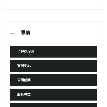
导航
了解KAIYUN
案例中心
公司新闻
服务种类