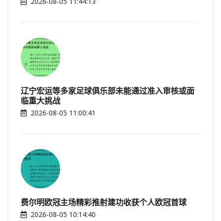
2026-08-05 11:44:13
辽宁宏运等多家足球俱乐部未能通过准入审核或面
临重大挑战
2026-08-05 11:00:41
费尔明欧冠主场精彩推射建功收获个人欧冠首球
2026-08-05 10:14:40