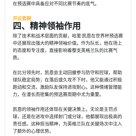
在预选赛中具备应对不同比赛节奏的底气。
开云官网
四、精神领袖作用
除了技术和战术层面的贡献，哈里·凯恩在世界杯预选赛
中还展现出强大的精神领袖价值。作为队长，他在场上
的态度和专注度，直接影响着整支英格兰队的比赛气
质。
在比分领先时，凯恩会主动回撤参与防守和控球，帮助
球队稳定局势；在落后或久攻不下时，他又能通过积极
跑动和交流，激励队友保持进攻耐心。这种情绪管理能
力，在漫长而密集的预选赛周期中尤为重要。
凯恩的领袖作用还体现在关键决策上。无论是主罚点
球，还是在进攻中选择射门或分球，他都展现出极高的
责任感。这种担当精神，为英格兰队在关键场次中注入
了额外的心理优势。