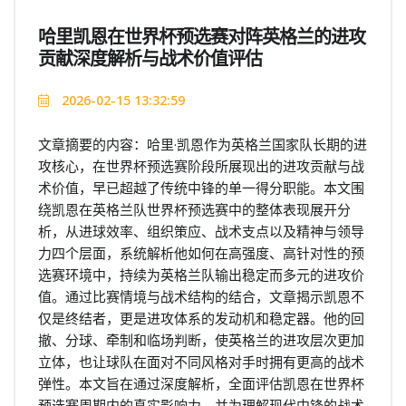
哈里凯恩在世界杯预选赛对阵英格兰的进攻
贡献深度解析与战术价值评估
2026-02-15 13:32:59
文章摘要的内容：哈里·凯恩作为英格兰国家队长期的进
攻核心，在世界杯预选赛阶段所展现出的进攻贡献与战
术价值，早已超越了传统中锋的单一得分职能。本文围
绕凯恩在英格兰队世界杯预选赛中的整体表现展开分
析，从进球效率、组织策应、战术支点以及精神与领导
力四个层面，系统解析他如何在高强度、高针对性的预
选赛环境中，持续为英格兰队输出稳定而多元的进攻价
值。通过比赛情境与战术结构的结合，文章揭示凯恩不
仅是终结者，更是进攻体系的发动机和稳定器。他的回
撤、分球、牵制和临场判断，使英格兰的进攻层次更加
立体，也让球队在面对不同风格对手时拥有更高的战术
弹性。本文旨在通过深度解析，全面评估凯恩在世界杯
预选赛周期内的真实影响力，并为理解现代中锋的战术