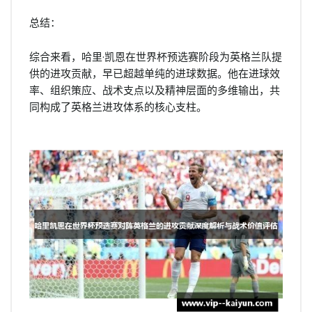
总结：
综合来看，哈里·凯恩在世界杯预选赛阶段为英格兰队提
供的进攻贡献，早已超越单纯的进球数据。他在进球效
率、组织策应、战术支点以及精神层面的多维输出，共
同构成了英格兰进攻体系的核心支柱。