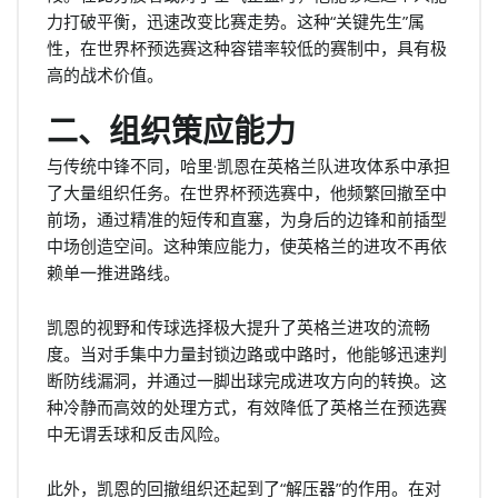
力打破平衡，迅速改变比赛走势。这种“关键先生”属
性，在世界杯预选赛这种容错率较低的赛制中，具有极
高的战术价值。
二、组织策应能力
与传统中锋不同，哈里·凯恩在英格兰队进攻体系中承担
了大量组织任务。在世界杯预选赛中，他频繁回撤至中
前场，通过精准的短传和直塞，为身后的边锋和前插型
中场创造空间。这种策应能力，使英格兰的进攻不再依
赖单一推进路线。
凯恩的视野和传球选择极大提升了英格兰进攻的流畅
度。当对手集中力量封锁边路或中路时，他能够迅速判
断防线漏洞，并通过一脚出球完成进攻方向的转换。这
种冷静而高效的处理方式，有效降低了英格兰在预选赛
中无谓丢球和反击风险。
此外，凯恩的回撤组织还起到了“解压器”的作用。在对