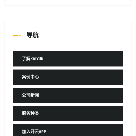
导航
了解KAIYUN
案例中心
公司新闻
服务种类
加入开云APP