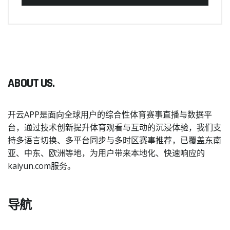
ABOUT US.
开云APP是面向全球用户的综合性体育赛事直播与数据平
台，通过技术创新提升体育观看与互动的沉浸体验，我们支
持多语言切换、多平台同步与多时区赛事推荐，已覆盖东南
亚、中东、欧洲等地，为用户带来本地化、快速响应的
kaiyun.com服务。
导航