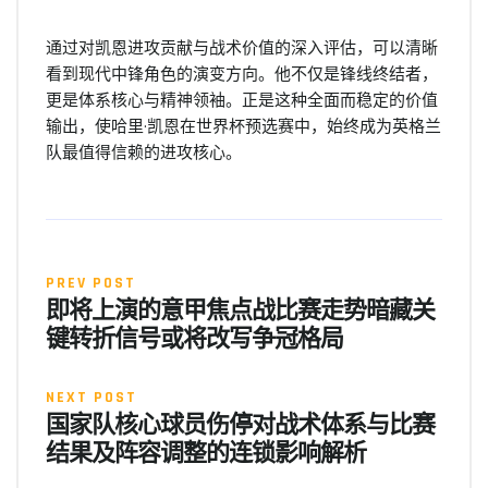
通过对凯恩进攻贡献与战术价值的深入评估，可以清晰
看到现代中锋角色的演变方向。他不仅是锋线终结者，
更是体系核心与精神领袖。正是这种全面而稳定的价值
输出，使哈里·凯恩在世界杯预选赛中，始终成为英格兰
队最值得信赖的进攻核心。
PREV POST
即将上演的意甲焦点战比赛走势暗藏关
键转折信号或将改写争冠格局
NEXT POST
国家队核心球员伤停对战术体系与比赛
结果及阵容调整的连锁影响解析