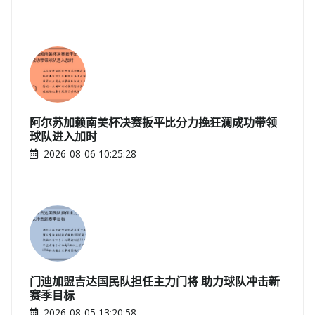
阿尔苏加赖南美杯决赛扳平比分力挽狂澜成功带领
球队进入加时
2026-08-06 10:25:28
门迪加盟吉达国民队担任主力门将 助力球队冲击新
赛季目标
2026-08-05 13:20:58