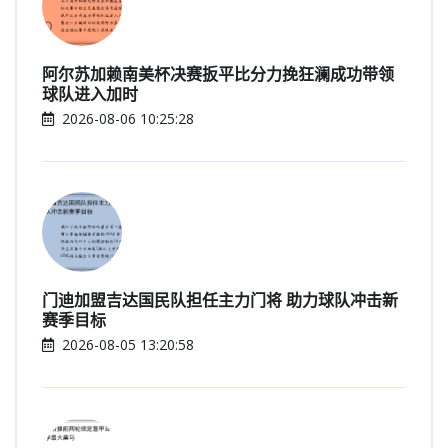
阿尔苏加赖南美杯决赛扳平比分力挽狂澜成功带领
球队进入加时
2026-08-06 10:25:28
门迪加盟吉达国民队担任主力门将 助力球队冲击新
赛季目标
2026-08-05 13:20:58