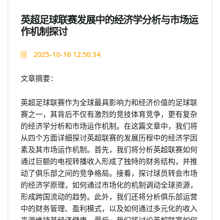
英超足球联赛发展中的经济学分析与市场运
作机制探讨
2025-10-16 12:50:34
文章摘要：
英超足球联赛作为全球最具影响力和经济价值的足球联
赛之一，其背后不仅有激烈的竞技体育竞争，更有复杂
的经济学分析和市场运作机制。在这篇文章中，我们将
从四个方面详细探讨英超联赛的发展历程中的经济学因
素及其市场运作机制。首先，我们将分析英超联赛如何
通过巨额的电视转播收入形成了独特的财务结构，并推
动了俱乐部之间的竞争格局。接着，探讨球员转会市场
的经济学原理，如何通过市场化的机制调动全球资源，
形成跨国流动的趋势。此外，我们还将分析俱乐部运营
中的财务管理、盈利模式，以及如何通过多元化的收入