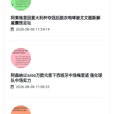
阿莱格里因意大利杯夺冠后脱衣咆哮被尤文图斯解
雇震惊足坛
2026-08-06 11:54:14
阿森纳以3200万欧元签下西班牙中场梅里诺 强化球
队中场实力
2026-08-06 11:06:33