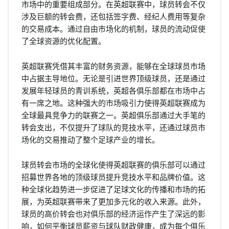
市场中的重要组成部分。在英超联赛中，球员转会不仅
涉及巨额的转会费，还包括签字费、经纪人费用等复杂
的交易成本。通过自由市场化的机制，球员的流动促使
了全球资源的优化配置。
英超联赛凭借其丰富的财务资源，能够在全球球员市场
中占据主导地位。无论是引进世界顶级球员，还是通过
发展年轻球员的青训系统，英超各俱乐部都在市场中占
有一席之地。这种强大的市场吸引力使得英超联赛成为
全球最具竞争力的联赛之一。英超俱乐部通过大手笔的
转会支出，不仅提升了球队的竞技水平，还通过球员市
场化的交易推动了整个足球产业的增长。
球员转会市场的全球化使得英超联赛的俱乐部可以通过
招募世界各地的顶级球员提升竞技水平和品牌价值。这
种全球化趋势进一步促进了足球文化的传播和市场的拓
展，为英超联赛带来了更加多元化的收入来源。此外，
球员的高价转会也对俱乐部的经济运作产生了深远的影
响，如何平衡球员薪资与球队财政健康，成为每个俱乐