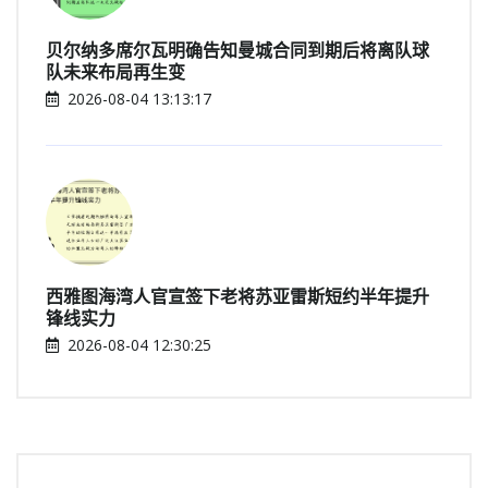
贝尔纳多席尔瓦明确告知曼城合同到期后将离队球
队未来布局再生变
2026-08-04 13:13:17
西雅图海湾人官宣签下老将苏亚雷斯短约半年提升
锋线实力
2026-08-04 12:30:25