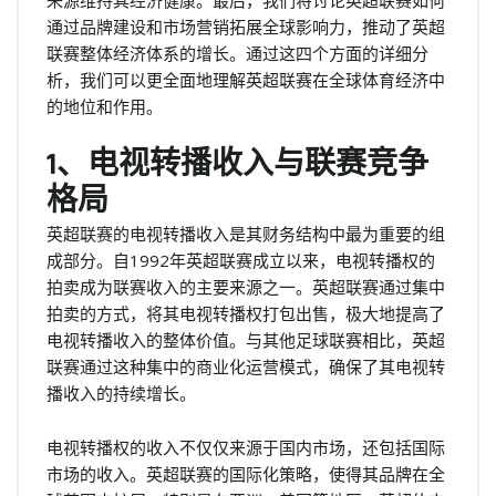
来源维持其经济健康。最后，我们将讨论英超联赛如何
通过品牌建设和市场营销拓展全球影响力，推动了英超
联赛整体经济体系的增长。通过这四个方面的详细分
析，我们可以更全面地理解英超联赛在全球体育经济中
的地位和作用。
1、电视转播收入与联赛竞争
格局
英超联赛的电视转播收入是其财务结构中最为重要的组
成部分。自1992年英超联赛成立以来，电视转播权的
拍卖成为联赛收入的主要来源之一。英超联赛通过集中
拍卖的方式，将其电视转播权打包出售，极大地提高了
电视转播收入的整体价值。与其他足球联赛相比，英超
联赛通过这种集中的商业化运营模式，确保了其电视转
播收入的持续增长。
电视转播权的收入不仅仅来源于国内市场，还包括国际
市场的收入。英超联赛的国际化策略，使得其品牌在全