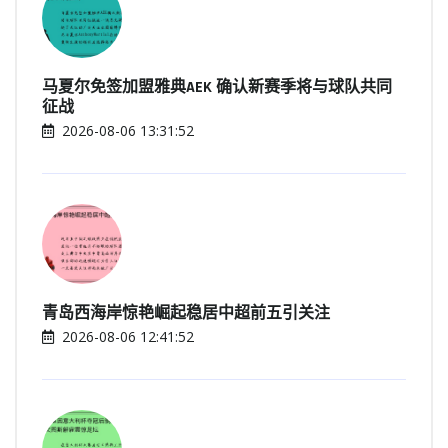
马夏尔免签加盟雅典AEK 确认新赛季将与球队共同
征战
2026-08-06 13:31:52
青岛西海岸惊艳崛起稳居中超前五引关注
2026-08-06 12:41:52