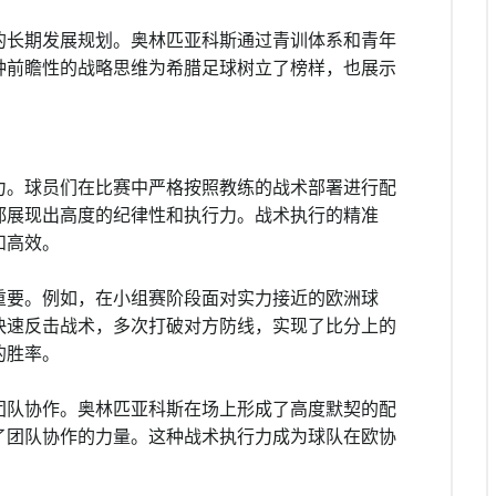
的长期发展规划。奥林匹亚科斯通过青训体系和青年
种前瞻性的战略思维为希腊足球树立了榜样，也展示
力。球员们在比赛中严格按照教练的战术部署进行配
都展现出高度的纪律性和执行力。战术执行的精准
和高效。
重要。例如，在小组赛阶段面对实力接近的欧洲球
快速反击战术，多次打破对方防线，实现了比分上的
的胜率。
团队协作。奥林匹亚科斯在场上形成了高度默契的配
了团队协作的力量。这种战术执行力成为球队在欧协