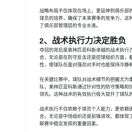
战略布局不仅体现在场上，更延伸到俱乐部
球员的培养，确保了未来赛季的竞争力，这
了俱乐部管理层的专业水准。
2、战术执行力决定胜负
夺冠的背后是奥林匹亚科斯卓越的战术执行
合，无论是在防守反击还是控球组织方面，
性，使球队在面对强劲对手时也能保持冷静
在关键比赛中，球队对战术细节的把握尤为
队，奥林匹亚科斯通过针对性的防守策略和
领先。这种战术的有效执行极大提升了球队
战术执行不仅依赖于球员个人能力，更依赖
合，无论是中场组织还是前锋进攻，都体现
联赛中稳定发挥的重要因素。