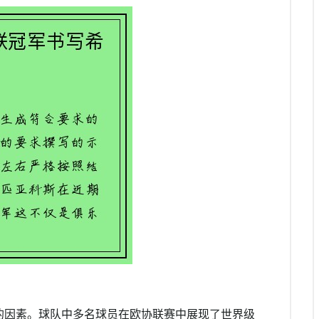
的因素。球队中多名球员在欧协联赛中展现了世界级