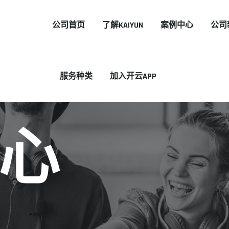
公司首页
了解KAIYUN
案例中心
公司
服务种类
加入开云APP
心