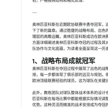
右，严格按照结构和格式处理：
---
奥林匹亚科斯在近期欧协联赛中勇夺冠军，
下了新的篇章。通过稳健的战略布局、出色
理层的高瞻远瞩，奥林匹亚科斯成功在欧洲
方面详细阐述奥林匹亚科斯夺冠的过程及其
队协作与文化底蕴，为读者全面呈现这一历
1、战略布局成就冠军
奥林匹亚科斯在夺冠过程中展现了出色的战
排，每一步都体现了俱乐部的远见与规划。
欧洲顶级联赛经验的球员，这为球队在关键
此外，教练团队对球队整体战术体系的设计
匹亚科斯在每场比赛中都能根据实际情况调
优势。这种灵活而精准的战术安排成为夺冠