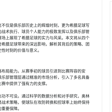
这不仅是俱乐部历史上的辉煌时刻，更为希腊足球写
的战术执行、球员个人能力的极致发挥以及俱乐部管
赛场上展现了希腊足球的实力与风采。本文将从四个
对希腊足球带来的深远影响，解析其背后的策略、团
史性时刻的价值与意义。
略布局能力。从赛季初的球员引进到比赛阵容的安
俱乐部管理层通过精准的市场分析，引入了多名具备
比赛中提供了强有力的支撑。
也功不可没。通过科学的数据分析和对手研究，奥林
整战术策略，使球队在攻防转换和控球率上始终保持
的重要保障。