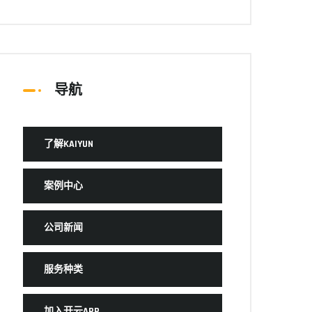
导航
了解KAIYUN
案例中心
公司新闻
服务种类
加入开云APP