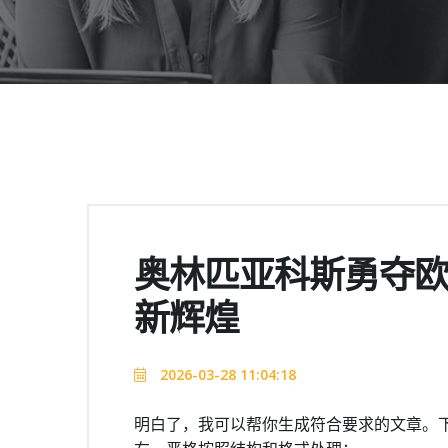
奥林匹亚科斯勇夺
新辉煌
2026-03-28 11:04:18
明白了，我可以帮你生成符合要求的文章。下