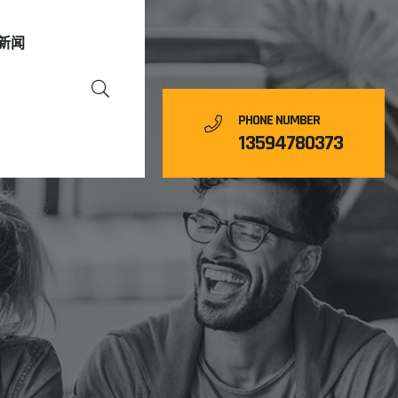
新闻
PHONE NUMBER
13594780373