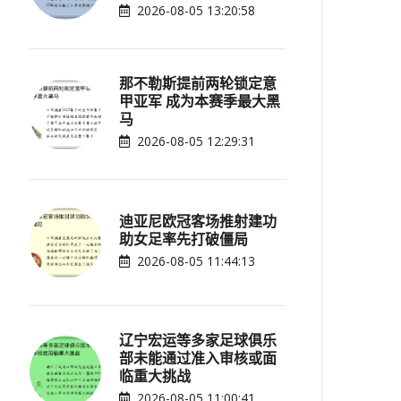
2026-08-05 13:20:58
那不勒斯提前两轮锁定意
甲亚军 成为本赛季最大黑
马
2026-08-05 12:29:31
迪亚尼欧冠客场推射建功
助女足率先打破僵局
2026-08-05 11:44:13
辽宁宏运等多家足球俱乐
部未能通过准入审核或面
临重大挑战
2026-08-05 11:00:41