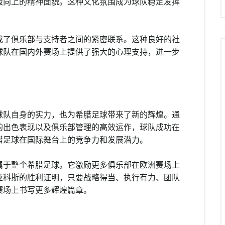
极向上的精神面貌。这种文化氛围成为球队稳定发挥
成了俱乐部与支持者之间的紧密联系。这种良好的社
球队在国内外赛场上提供了强大的心理支持，进一步
球队自身的实力，也为希腊足球带来了新的辉煌。通
的出色表现以及俱乐部管理的高效运作，球队成功在
腊足球在国际舞台上的竞争力和发展潜力。
属于整个希腊足球。它激励更多俱乐部在欧洲赛场上
亚科斯的胜利证明，只要战略得当、执行有力、团队
赛场上书写更多辉煌篇章。