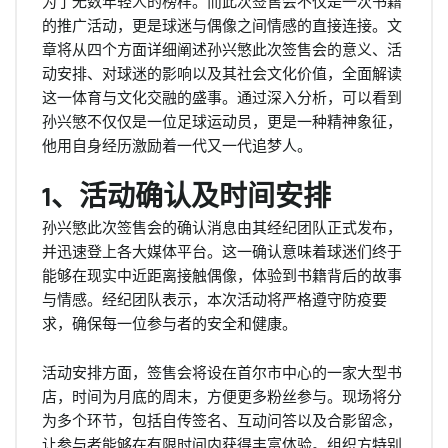
为了无数年轻人的榜样。而此次签售会不仅是一次书籍
的推广活动，更是球迷与偶像之间情感的直接连接。文
章将从四个方面详细阐述孙兴慜此次签售会的意义、活
动安排、对球迷的影响以及其社会文化价值，全面解读
这一体育与文化交融的盛事。通过深入分析，可以看到
孙兴慜不仅仅是一位足球运动员，更是一种精神象征，
他用自身经历激励着一代又一代追梦人。
1、活动确认及时间安排
孙兴慜此次签售会的确认消息由其经纪团队正式发布，
并迅速登上各大媒体平台。这一确认意味着球迷们终于
能够在现实中近距离接触偶像，体验到书籍背后的故事
与情感。经纪团队表示，本次活动将严格遵守防疫要
求，确保每一位参与者的安全和健康。
活动安排方面，签售会将设在首尔市中心的一家大型书
店，时间为月底的周末，方便更多粉丝参与。现场将分
为多个环节，包括自传签名、互动问答以及合影留念，
让参与者能够在有限时间内获得丰富体验。组织方特别