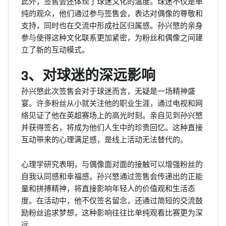
此外，签售会还体现了球迷文化的温度。球迷不仅是单
纯的观众，他们通过参与签售会，表达对偶像的尊敬和
支持，同时也在交流中形成社区归属感。孙兴慜的亲身
参与使得这种文化联系更加紧密，为粉丝和偶像之间建
立了新的互动模式。
3、对球迷的深远影响
孙兴慜此次签售会对于球迷而言，无疑是一场精神盛
宴。许多粉丝从小就关注他的职业生涯，通过电视和网
络见证了他在英超赛场上的高光时刻。亲自见到孙兴慜
并获得签名，将成为他们人生中的珍贵回忆。这种直接
互动带来的心理满足感，是线上活动无法替代的。
心理学研究表明，与偶像面对面的接触可以增强粉丝的
自我认同感和幸福感。孙兴慜通过签售会传递出的正能
量和拼搏精神，将直接影响年轻人的价值观和生活态
度。在活动中，他不仅签名留念，还通过简短的交流鼓
励粉丝追求梦想，这种影响往往比单纯观看比赛更为深
远。