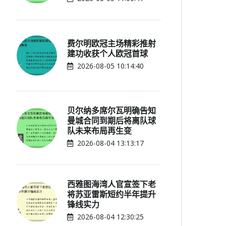
费尔明欧冠主场精彩推射
建功收获个人欧冠首球
2026-08-05 10:14:40
贝尔纳多席尔瓦明确告知
曼城合同到期后将离队球
队未来布局再生变
2026-08-04 13:13:17
西雅图海湾人官宣签下老
将苏亚雷斯短约半年提升
锋线实力
2026-08-04 12:30:25