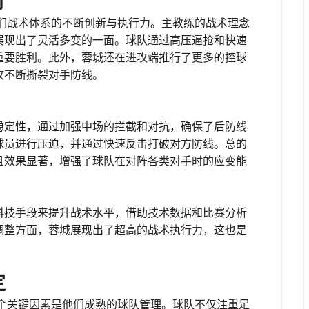
行
他们战术体系的不断创新与执行力。主教练的战术理念
展现出了灵活多变的一面。球队通过高压逼抢和快速
重要胜利。此外，蓉城还在进攻端推行了更多的控球
攻不断撕裂对手防线。
稳定性，通过加强中场的拦截和对抗，确保了后防线
球员进行压迫，并通过快速反击打破对方防线。总的
且效果显著，增强了球队在对阵各类对手时的应变能
科技手段来提升战术水平，借助技术数据和比赛分析
调整方面，蓉城展现出了超高的战术执行力，这也是
定
一个关键因素是他们成熟的球队管理。球队不仅注重足