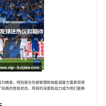
极为精准，特别是在伤病管理和体能调度方面表现得
了较高的竞技状态，阵容的深度和战力成为他们能够