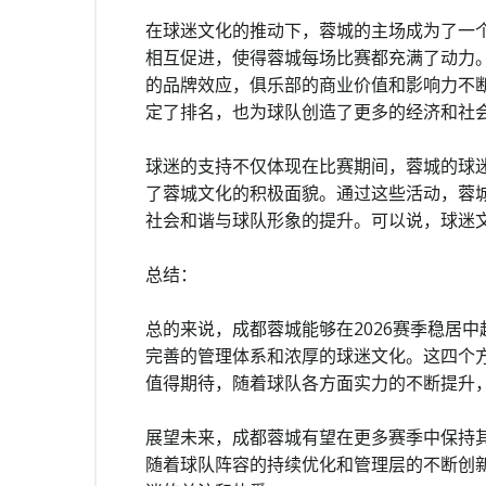
在球迷文化的推动下，蓉城的主场成为了一
相互促进，使得蓉城每场比赛都充满了动力
的品牌效应，俱乐部的商业价值和影响力不
定了排名，也为球队创造了更多的经济和社
球迷的支持不仅体现在比赛期间，蓉城的球
了蓉城文化的积极面貌。通过这些活动，蓉
社会和谐与球队形象的提升。可以说，球迷
总结：
总的来说，成都蓉城能够在2026赛季稳居
完善的管理体系和浓厚的球迷文化。这四个
值得期待，随着球队各方面实力的不断提升
展望未来，成都蓉城有望在更多赛季中保持
随着球队阵容的持续优化和管理层的不断创