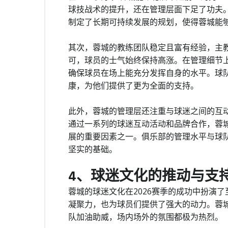
球技战术的提升，还在管理层面下足了功夫
制定了长期可持续发展的规划，使得蓉城能
其次，蓉城的教练团队稳定且富有经验，主
可，球员的士气始终保持高涨。在管理细节
确保球员在场上能充分发挥自身的水平。球
康，为他们提供了更为全面的支持。
此外，蓉城的管理层还注重与球迷之间的互
通过一系列的球迷互动活动和品牌合作，蓉
展的重要因素之一。俱乐部的管理水平与球
坚实的基础。
4、球迷文化的推动与支
蓉城的球迷文化在2026赛季的成功中扮演
凝聚力，也为球员们提供了强大的动力。蓉
队加油助威，场内场外的氛围都极为热烈。