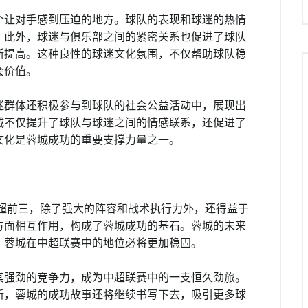
个让对手感到压迫的地方。球队的表现和球迷的热情
。此外，球迷与俱乐部之间的紧密关系也促进了球队
断提高。这种良性的球迷文化氛围，不仅帮助球队稳
会价值。
迷群体还积极参与到球队的社会公益活动中，展现出
城不仅提升了球队与球迷之间的情感联系，还促进了
文化是蓉城成功的重要支撑力量之一。
中超前三，除了强大的阵容和战术执行力外，还得益于
方面相互作用，构成了蓉城成功的基石。蓉城的未来
，蓉城在中超联赛中的地位必将更加稳固。
其强劲的竞争力，成为中超联赛中的一支恒久劲旅。
新，蓉城的成功故事还将继续书写下去，吸引更多球