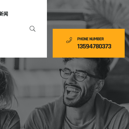
新闻
PHONE NUMBER
13594780373