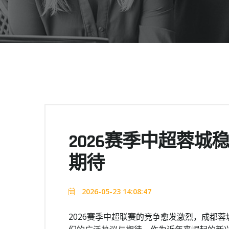
2026赛季中超蓉
期待
2026-05-23 14:08:47
2026赛季中超联赛的竞争愈发激烈，成都