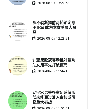
2026-08-05 13:20:58
那不勒斯提前两轮锁定意
甲亚军 成为本赛季最大黑
马
2026-08-05 12:29:31
迪亚尼欧冠客场推射建功
助女足率先打破僵局
2026-08-05 11:44:13
辽宁宏运等多家足球俱乐
部未能通过准入审核或面
临重大挑战
2026-08-05 11:00:41