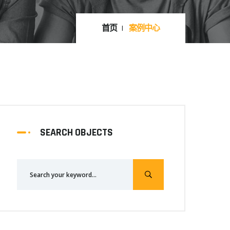
首页
案例中心
SEARCH OBJECTS