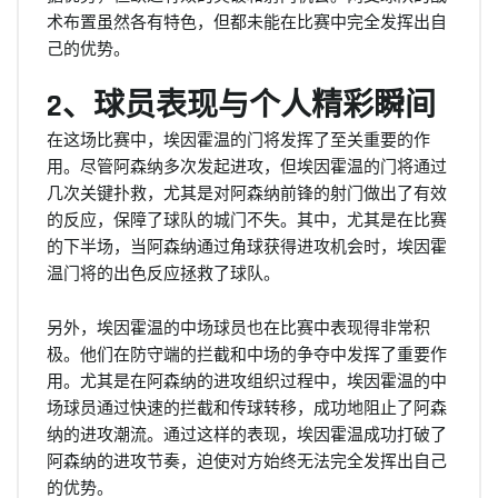
术布置虽然各有特色，但都未能在比赛中完全发挥出自
己的优势。
2、球员表现与个人精彩瞬间
在这场比赛中，埃因霍温的门将发挥了至关重要的作
用。尽管阿森纳多次发起进攻，但埃因霍温的门将通过
几次关键扑救，尤其是对阿森纳前锋的射门做出了有效
的反应，保障了球队的城门不失。其中，尤其是在比赛
的下半场，当阿森纳通过角球获得进攻机会时，埃因霍
温门将的出色反应拯救了球队。
另外，埃因霍温的中场球员也在比赛中表现得非常积
极。他们在防守端的拦截和中场的争夺中发挥了重要作
用。尤其是在阿森纳的进攻组织过程中，埃因霍温的中
场球员通过快速的拦截和传球转移，成功地阻止了阿森
纳的进攻潮流。通过这样的表现，埃因霍温成功打破了
阿森纳的进攻节奏，迫使对方始终无法完全发挥出自己
的优势。