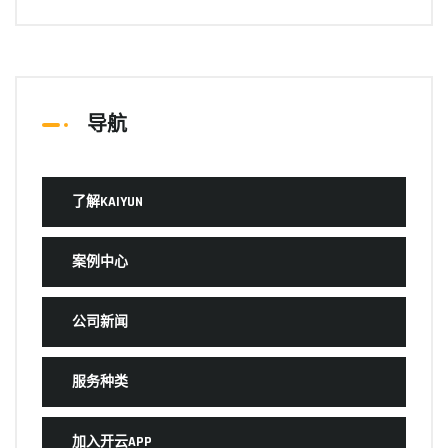
导航
了解KAIYUN
案例中心
公司新闻
服务种类
加入开云APP