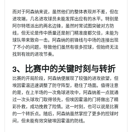
而对于阿森纳来说，虽然他们的整体表现并不差，但在
进攻端，几名进攻球员未能发挥出应有的水平。特别是
阿尔特塔派出的两名边锋，虽然时常试图突破对方防
线，但无论是传中质量还是射门精准度都欠佳，未能为
球队带来致命一击。阿森纳的前锋线与中场的连接出现
了不小的问题，导致他们虽然有很多控球，但始终无法
找到有效的进攻节奏。
3、比赛中的关键时刻与转折
比赛的开局阶段，阿森纳便展现了较强的进攻欲望，但
埃因霍温迅速调整了防守阵型，稳住了场面。值得注意
的是，在上半场的一次角球进攻中，阿森纳差一点就通
过一次头球攻门取得领先，但埃因霍温的门将做出了精
彩扑救，成功挽救了险情。这一时刻，也可以说是比赛
的一个转折点。随后，阿森纳虽然掌控了更多的控球时
间，但未能有效突破埃因霍温的防线。