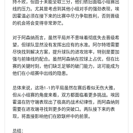
持不败，但由于未能全取三分，他们依旧面临小组赛出
线的压力。尤其是考虑到其他小组对手的强劲表现，埃
因霍温必须在接下来的比赛中尽力争取胜利，否则晋级
的机会将会变得非常渺茫。
对于阿森纳而言，虽然平局并不意味着彻底失去晋级希
望，但球队显然没有发挥出应有的水准。阿尔特塔需要
尽快找到解决方案，提升球队的进攻效率，特别是要加
强与前锋线的配合。虽然阿森纳在控球上占优，但在比
赛的关键时刻，他们缺乏足够的破门能力，这可能成为
他们在小组赛中出线的隐患。
总体来说，这场1-1的平局虽然在赛后看似无伤大雅，
但从小组赛的角度来看，双方都面临着更多挑战。埃因
霍温在防守端表现出了极高的战术纪律性，而阿森纳则
需要在进攻端寻找到更多的突破口。两队接下来的表
现，将直接影响他们在欧联杯中的前景。
总结：