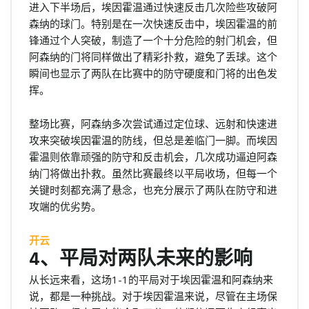
进入下半场后，埃因霍温通过快速反击几次险些攻破阿
森纳的球门。特别是在一次快速反击中，埃因霍温的前
锋通过个人突破，制造了一个十分危险的射门机会，但
阿森纳的门将同样做出了精彩扑救，避免了丢球。这个
瞬间也显示了两队在比赛中的防守硬度和门将的出色发
挥。
整场比赛，阿森纳多次尝试通过定位球、远射和快速进
攻来突破埃因霍温的防线，但总是差临门一脚。而埃因
霍温则依靠顽强的防守和反击机会，几次成功逼迫阿森
纳门将做出扑救。虽然比赛最终以平局收场，但每一个
关键时刻都充满了悬念，也充分展示了两队在防守和进
攻端的优劣势。
开云
4、平局对两队未来的影响
从长远来看，这场1-1的平局对于埃因霍温和阿森纳来
说，都是一种挑战。对于埃因霍温来说，尽管在主场保