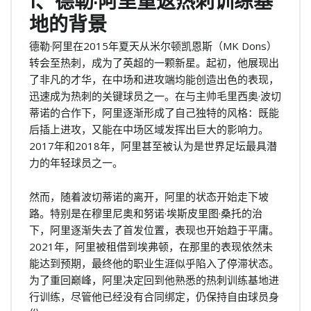
1、德勒·阿里重返热刺训练基
地的背景
德勒·阿里在2015年夏天从米尔顿凯恩斯（MK Dons）
转会至热刺，成为了英超的一颗新星。起初，他展现出
了非凡的才华，在中场和进攻端均能创造出色的表现，
迅速成为热刺的关键球员之一。在与主帅毛里西奥·波切
蒂诺的合作下，阿里逐渐形成了自己独特的风格：既能
后插上进攻，又能在中场区域发挥出巨大的影响力。
2017年和2018年，阿里甚至被认为是世界足坛最具潜
力的年轻球员之一。
然而，随着波切蒂诺的离开，阿里的状态开始走下坡
路。特别是在穆里尼奥和努诺·埃斯皮里图·桑托的治
下，阿里逐渐失去了首发位置，表现也开始趋于平庸。
2021年，阿里被租借到埃弗顿，在那里的表现依然未
能达到预期，最终他的职业生涯似乎陷入了停滞状态。
为了重回巅峰，阿里决定回到他熟悉的热刺训练基地进
行训练，尽管他已经没有合同绑定，仍保持自由球员身