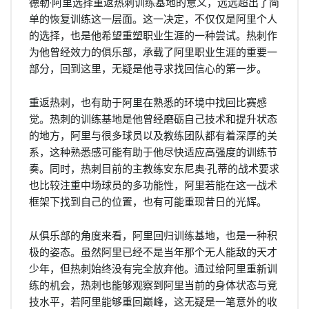
德勒·阿里选择重返热刺训练基地的意义，远远超出了简
单的恢复训练这一层面。这一决定，不仅仅是阿里个人
的选择，也是他希望重塑职业生涯的一种尝试。热刺作
为他曾经效力的俱乐部，承载了阿里职业生涯的重要一
部分，回到这里，无疑是他寻求找回信心的第一步。
重返热刺，也有助于阿里在熟悉的环境中找回比赛感
觉。热刺的训练基地是他曾经磨砺自己技术和提升状态
的地方，阿里与很多球员以及教练团队都有着深厚的关
系，这种熟悉感可能有助于他尽快适应高强度的训练节
奏。同时，热刺目前的主教练安东尼奥·孔蒂的战术要求
也比较注重中场球员的多功能性，阿里若能在这一战术
框架下找到自己的位置，也有可能重现昔日的光辉。
从俱乐部的角度来看，阿里回归训练基地，也是一种积
极的姿态。虽然阿里已经不是当年那个无人能敌的天才
少年，但热刺始终没有完全放弃他。通过给阿里重新训
练的机会，热刺也能够观察到阿里当前的身体状态与竞
技水平，若阿里能够重回巅峰，这无疑是一笔意外的收