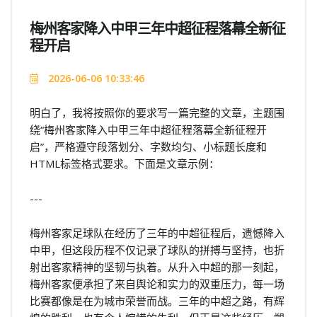
梅州客家降入中甲三年中超征程落幕全新征
程开启
2026-06-06 10:33:46
明白了，我将按照你的要求写一篇完整的文章，主题围
绕“梅州客家降入中甲三年中超征程落幕全新征程开
启”，严格遵守段落划分、字数均匀、小标题长度和
HTML标签格式要求。下面是文章示例：
---
梅州客家足球队在经历了三年的中超征程后，遗憾降入
中甲，但这段历程不仅记录了球队的拼搏与坚持，也折
射出客家精神的坚韧与执着。从升入中超的那一刻起，
梅州客家便承担了来自舆论和实力的双重压力，每一场
比赛都像是在为城市荣誉而战。三年的中超之路，有辉