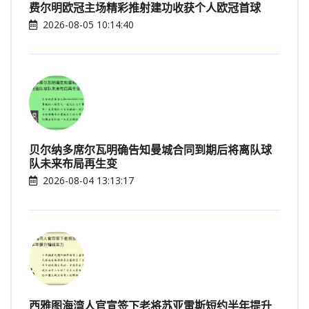
费尔明欧冠主场精彩推射建功收获个人欧冠首球
2026-08-05 10:14:40
贝尔纳多席尔瓦明确告知曼城合同到期后将离队球
队未来布局再生变
2026-08-04 13:13:17
西雅图海湾人官宣签下老将苏亚雷斯短约半年提升