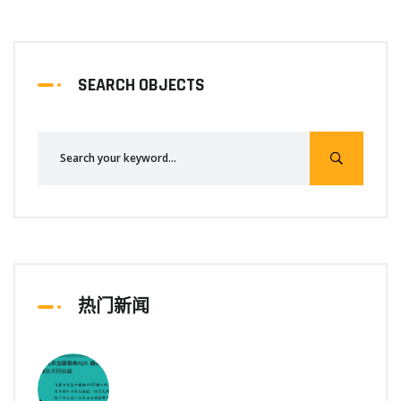
SEARCH OBJECTS
热门新闻