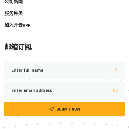
公司新闻
服务种类
加入开云APP
邮箱订阅.
SUBMIT NOW