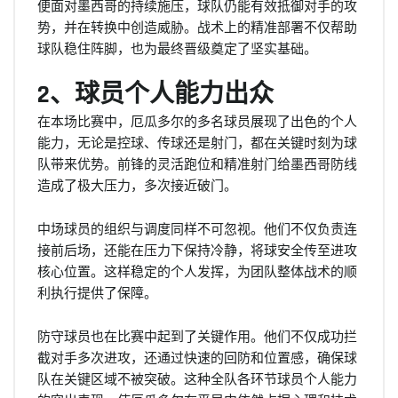
便面对墨西哥的持续施压，球队仍能有效抵御对手的攻
势，并在转换中创造威胁。战术上的精准部署不仅帮助
球队稳住阵脚，也为最终晋级奠定了坚实基础。
2、球员个人能力出众
在本场比赛中，厄瓜多尔的多名球员展现了出色的个人
能力，无论是控球、传球还是射门，都在关键时刻为球
队带来优势。前锋的灵活跑位和精准射门给墨西哥防线
造成了极大压力，多次接近破门。
中场球员的组织与调度同样不可忽视。他们不仅负责连
接前后场，还能在压力下保持冷静，将球安全传至进攻
核心位置。这样稳定的个人发挥，为团队整体战术的顺
利执行提供了保障。
防守球员也在比赛中起到了关键作用。他们不仅成功拦
截对手多次进攻，还通过快速的回防和位置感，确保球
队在关键区域不被突破。这种全队各环节球员个人能力