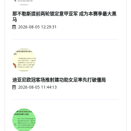
那不勒斯提前两轮锁定意甲亚军 成为本赛季最大黑
马
2026-08-05 12:29:31
迪亚尼欧冠客场推射建功助女足率先打破僵局
2026-08-05 11:44:13