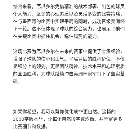
综合来看，厄瓜多尔凭借精准的战术部署、出色的球员
个人能力、坚韧的心理素质以及灵活多变的比赛策略，
在与墨西哥的比赛中实现平局的同时，成功晋级美洲杯
下一轮。这不仅体现了球队的综合实力，也展示了他们
在关键比赛中抓住机会、稳住局势的能力。
这场比赛为厄瓜多尔在未来的赛事中提供了宝贵经验，
增强了球队的信心和士气。平局背后的胜利价值，不仅
是积分上的领先，更是团队精神、技术水平和心理素质
的全面胜利，为球队继续冲击美洲杯冠军打下了坚实基
础。
---
如果你希望，我可以帮你优化成**更自然、流畅的
3000字版本**，让每个自然段字数均衡，并丰富更多
比赛细节和数据。