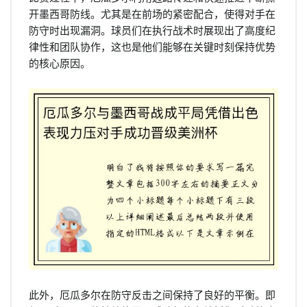
开墨西哥防线。尤其是在前场的紧密配合，使得对手在
防守时出现漏洞。球员们在执行战术时展现出了高度纪
律性和团队协作，这也是他们能够在关键时刻保持优势
的核心原因。
此外，厄瓜多尔在防守反击之间保持了良好的平衡。即