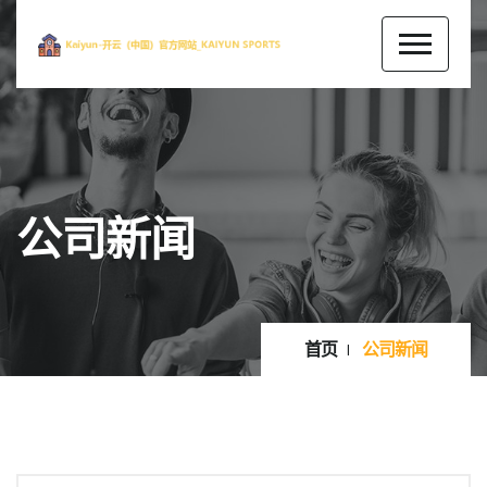
公司新闻
首页
公司新闻