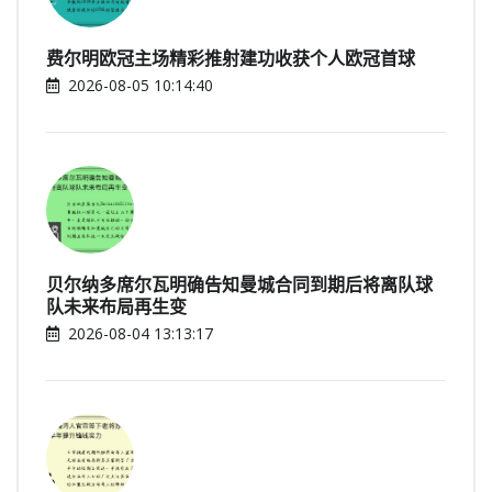
费尔明欧冠主场精彩推射建功收获个人欧冠首球
2026-08-05 10:14:40
贝尔纳多席尔瓦明确告知曼城合同到期后将离队球
队未来布局再生变
2026-08-04 13:13:17