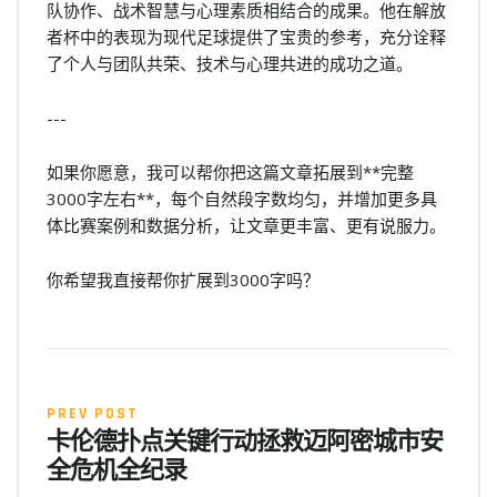
队协作、战术智慧与心理素质相结合的成果。他在解放
者杯中的表现为现代足球提供了宝贵的参考，充分诠释
了个人与团队共荣、技术与心理共进的成功之道。
---
如果你愿意，我可以帮你把这篇文章拓展到**完整
3000字左右**，每个自然段字数均匀，并增加更多具
体比赛案例和数据分析，让文章更丰富、更有说服力。
你希望我直接帮你扩展到3000字吗？
PREV POST
卡伦德扑点关键行动拯救迈阿密城市安
全危机全纪录