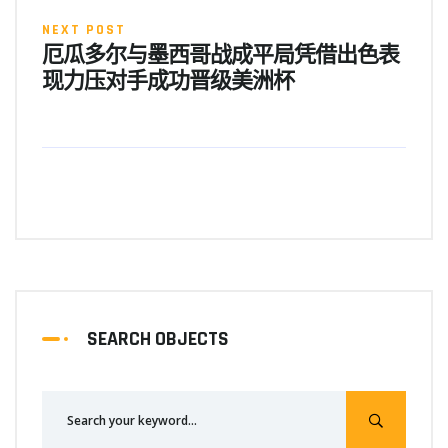
NEXT POST
厄瓜多尔与墨西哥战成平局凭借出色表
现力压对手成功晋级美洲杯
SEARCH OBJECTS