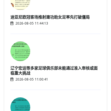
迪亚尼欧冠客场推射建功助女足率先打破僵局
2026-08-05 11:44:13
辽宁宏运等多家足球俱乐部未能通过准入审核或面
临重大挑战
2026-08-05 11:00:41