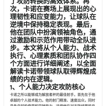
了攻防转换的高效体系。再
次，卡诺在赛场上展现出的心
理韧性和应变能力，让球队在
逆境中保持稳定表现。最后，
他在团队中扮演领袖角色，通
过激励和示范作用带动全队进
步。本文将从个人能力、战术
执行、心理素质和团队协作四
个方面进行详细阐述，以全面
解读卡诺带领球队取得辉煌成
绩的内在逻辑。
1、个人能力决定攻防核心
卡诺之所以能够成为解放者杯的最佳射手，首先在于他
卓越的个人技术能力。他的射门精准、速度出众，同时
具备良好的盘带和突破能力，这使他在对方防线面前总